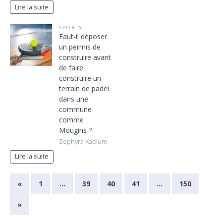
Lire la suite
SPORTS
Faut-il déposer
un permis de
construire avant
de faire
construire un
terrain de padel
dans une
commune
comme
Mougins ?
Zephyra Kaelum
Lire la suite
«
1
…
39
40
41
…
150
»