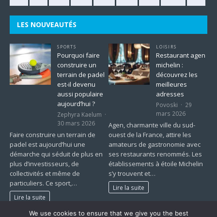
LES NOUVEAUTÉS
SPORTS
LOISIRS
Pourquoi faire
Restaurant agen
construire un
michelin :
terrain de padel
découvrez les
est-il devenu
meilleures
aussi populaire
adresses
aujourd’hui ?
Povoski
29
mars 2026
Zephyra Kaelum
30 mars 2026
Agen, charmante ville du sud-
Faire construire un terrain de
ouest de la France, attire les
padel est aujourd’hui une
amateurs de gastronomie avec
démarche qui séduit de plus en
ses restaurants renommés. Les
plus d’investisseurs, de
établissements à étoile Michelin
collectivités et même de
s’y trouvent et…
particuliers. Ce sport,…
Lire la suite
Lire la suite
We use cookies to ensure that we give you the best