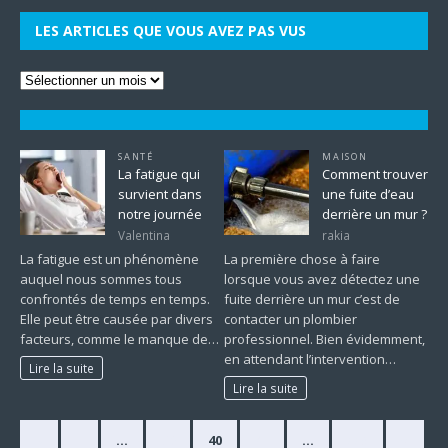
LES ARTICLES QUE VOUS AVEZ PAS VUS
SANTÉ
MAISON
La fatigue qui
Comment trouver
survient dans
une fuite d’eau
notre journée
derrière un mur ?
Valentina
rakia
La fatigue est un phénomène
La première chose à faire
auquel nous sommes tous
lorsque vous avez détectez une
confrontés de temps en temps.
fuite derrière un mur c’est de
Elle peut être causée par divers
contacter un plombier
facteurs, comme le manque de…
professionnel. Bien évidemment,
en attendant l’intervention…
Lire la suite
Lire la suite
«
1
…
39
40
41
…
225
»