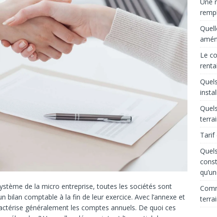
Une r
rempl
Quell
aména
Le co
renta
Quels
insta
Quels
terra
Tarif
Quels
const
qu’un
ystème de la micro entreprise, toutes les sociétés sont
Comme
bilan comptable à la fin de leur exercice. Avec l’annexe et
terra
ractérise généralement les comptes annuels.
De quoi ces