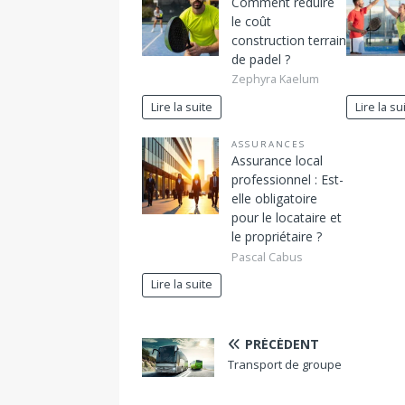
Comment réduire
le coût
construction terrain
de padel ?
Zephyra Kaelum
Lire la suite
Lire la su
ASSURANCES
Assurance local
professionnel : Est-
elle obligatoire
pour le locataire et
le propriétaire ?
Pascal Cabus
Lire la suite
PRÉCÉDENT
Transport de groupe