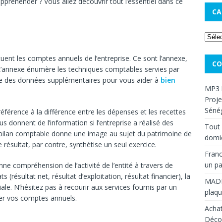
ppréhender ? Vous allez découvrir tout l’essentiel dans ce
CA
uent les comptes annuels de l’entreprise. Ce sont l’annexe,
CO
 L’annexe énumère les techniques comptables servies par
ne des données supplémentaires pour vous aider à
bien
MP3 
Proje
Sénég
 référence à la différence entre les dépenses et les recettes
s donnent de l’information si l’entreprise a réalisé des
Tout 
e bilan comptable donne une image au sujet du patrimoine de
domic
 résultat, par contre, synthétise un seul exercice.
Franc
un pa
e compréhension de l’activité de l’entité à travers de
 (résultat net, résultat d’exploitation, résultat financier), la
MAD
e. N’hésitez pas à recourir aux services fournis par un
plaqu
ter vos comptes annuels.
Achat
Décou