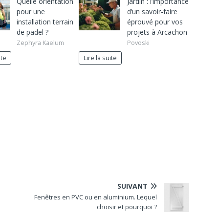
Quelle orientation
Jardin : l’importance
pour une
d’un savoir-faire
installation terrain
éprouvé pour vos
de padel ?
projets à Arcachon
Zephyra Kaelum
Povoski
ite
Lire la suite
SUIVANT
Fenêtres en PVC ou en aluminium. Lequel
choisir et pourquoi ?