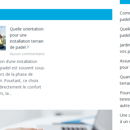
Comme
padel
Quelle orientation
Quell
pour une
padel
installation terrain
Jardi
de padel ?
vos p
Aucun commentaire
Assur
ion d’une installation
pour 
e padel est souvent sous-
ors de la phase de
Quand
n. Pourtant, ce choix
terra
directement le confort
Pourq
rs, la…
tenni
autre
Une c
à un 