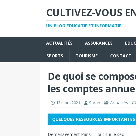
CULTIVEZ-VOUS EN
UN BLOG EDUCATIF ET INFORMATIF
ACTUALITÉS
ASSURANCES
EDU
SPORTS
TOURISME
CONTACT
De quoi se compos
les comptes annuel
13 mars 2021
Sarah
Actualités
QUELQUES RESSOURCES IMPORTANTES
Déménagement Paris
-
Tout sur le seo