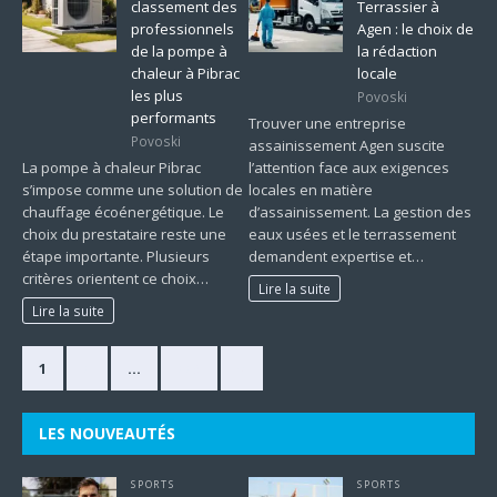
classement des
Terrassier à
professionnels
Agen : le choix de
de la pompe à
la rédaction
chaleur à Pibrac
locale
les plus
Povoski
performants
Trouver une entreprise
Povoski
assainissement Agen suscite
La pompe à chaleur Pibrac
l’attention face aux exigences
s’impose comme une solution de
locales en matière
chauffage écoénergétique. Le
d’assainissement. La gestion des
choix du prestataire reste une
eaux usées et le terrassement
étape importante. Plusieurs
demandent expertise et…
critères orientent ce choix…
Lire la suite
Lire la suite
1
2
…
225
»
LES NOUVEAUTÉS
SPORTS
SPORTS