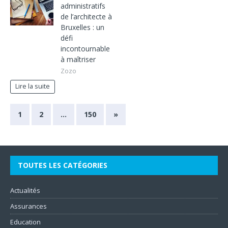
administratifs
de l’architecte à
Bruxelles : un
défi
incontournable
à maîtriser
Zozo
Lire la suite
1
2
…
150
»
TOUTES LES CATÉGORIES
Actualités
Assurances
Education