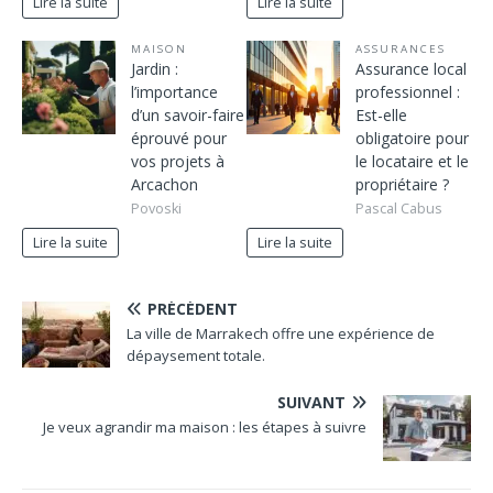
Lire la suite
Lire la suite
MAISON
ASSURANCES
Jardin :
Assurance local
l’importance
professionnel :
d’un savoir-faire
Est-elle
éprouvé pour
obligatoire pour
vos projets à
le locataire et le
Arcachon
propriétaire ?
Povoski
Pascal Cabus
Lire la suite
Lire la suite
PRÉCÉDENT
La ville de Marrakech offre une expérience de
dépaysement totale.
SUIVANT
Je veux agrandir ma maison : les étapes à suivre