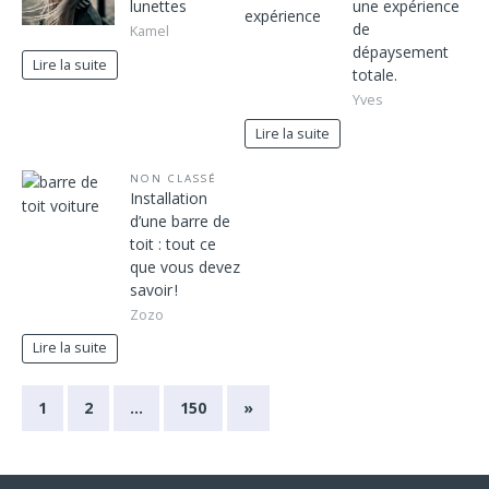
lunettes
une expérience
de
Kamel
dépaysement
Lire la suite
totale.
Yves
Lire la suite
NON CLASSÉ
Installation
d’une barre de
toit : tout ce
que vous devez
savoir !
Zozo
Lire la suite
1
2
…
150
»