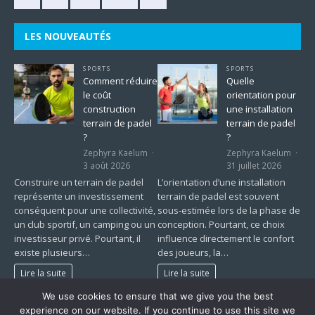
LES NOUVEAUTÉS
SPORTS
SPORTS
Comment réduire
Quelle
le coût
orientation pour
construction
une installation
terrain de padel
terrain de padel
?
?
Zephyra Kaelum
Zephyra Kaelum
3 août 2026
31 juillet 2026
Construire un terrain de padel
L’orientation d’une installation
représente un investissement
terrain de padel est souvent
conséquent pour une collectivité,
sous-estimée lors de la phase de
un club sportif, un camping ou un
conception. Pourtant, ce choix
investisseur privé. Pourtant, il
influence directement le confort
existe plusieurs…
des joueurs, la…
Lire la suite
Lire la suite
We use cookies to ensure that we give you the best
1
2
…
225
»
experience on our website. If you continue to use this site we