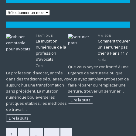
PRATIQUE
MAISON
La mutation
Comment trouver
numérique de la
un serrurier pas
profession
cher à Paris 11 ?
d’avocats
rakia
Zozo
Que vous soyez confronté à une
La profession d’avocat, ancrée
urgence de serrurerie ou que
dans des traditions séculaires, vit
vous ayez simplement besoin de
aujourd’hui une transformation
faire réparer ou remplacer une
sans précédent. La mutation
serrure, trouver un serrurier…
numérique bouleverse les
Lire la suite
pratiques établies, les méthodes
de travail…
Lire la suite
1
2
…
225
»