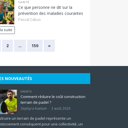
SANTÉ
Ce que personne ne dit sur la
prévention des maladies courantes
Pascal Cabus
 la suite
2
…
150
»
ES NOUVEAUTÉS
SPORTS
Comment réduire le coût construction
terrain de padel ?
Zephyra Kaelum
3 août 2026
truire un terrain de padel représente un
stissement conséquent pour une collectivité, un