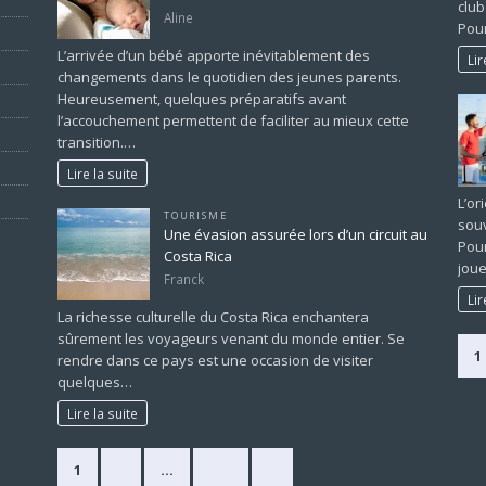
club
Aline
Pour
L’arrivée d’un bébé apporte inévitablement des
Lir
changements dans le quotidien des jeunes parents.
Heureusement, quelques préparatifs avant
l’accouchement permettent de faciliter au mieux cette
transition.…
Lire la suite
L’or
TOURISME
souv
Une évasion assurée lors d’un circuit au
Pour
Costa Rica
joue
Franck
Lir
La richesse culturelle du Costa Rica enchantera
sûrement les voyageurs venant du monde entier. Se
1
rendre dans ce pays est une occasion de visiter
quelques…
Lire la suite
1
2
…
225
»