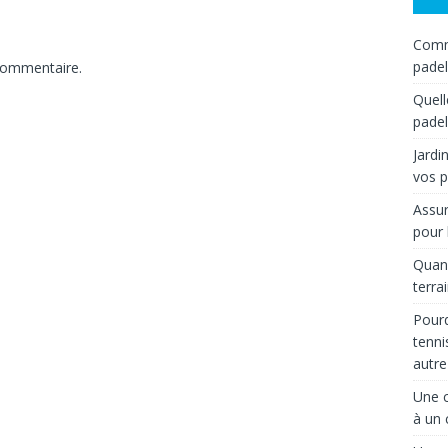
Comme
padel
commentaire.
Quell
padel
Jardi
vos p
Assur
pour 
Quand
terra
Pourq
tenni
autre
Une c
à un 