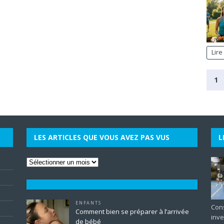
Lire
1
LES ARTICLES QUE VOUS AVEZ PAS VUS
L
ENFANTS
Cons
Comment bien se préparer à l’arrivée
inve
de bébé