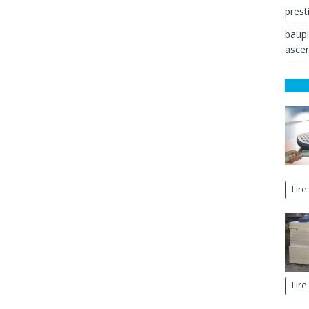
prest
baup
ascen
Lire
Lire