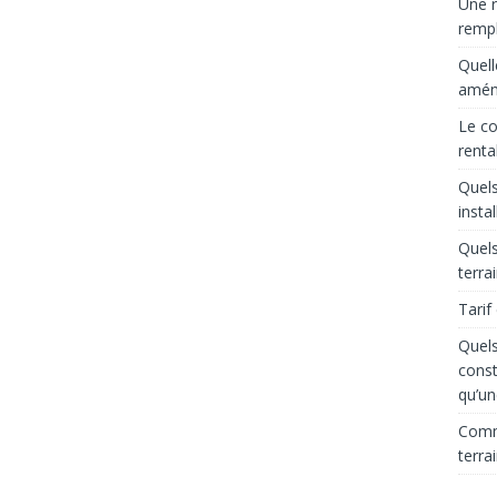
Une r
rempl
Quell
aména
Le co
renta
Quels
insta
Quels
terra
Tarif
Quels
const
qu’un
Comme
terra