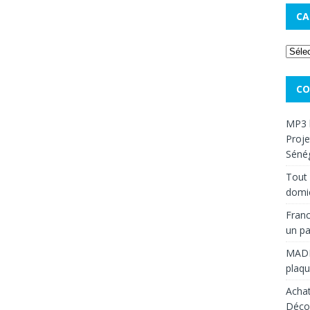
CA
CO
MP3 
Proje
Sénég
Tout 
domic
Franc
un pa
MAD
plaqu
Achat
Décou