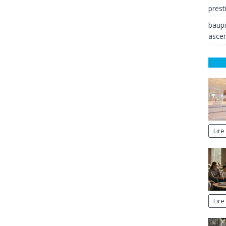
prest
baup
ascen
Lire
Lire