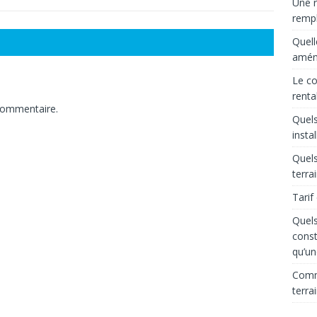
Une r
rempl
Quell
aména
Le co
renta
commentaire.
Quels
insta
Quels
terra
Tarif
Quels
const
qu’un
Comme
terra