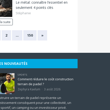
Le métal: connaître l’essentiel en
seulement 4 points clés
Stéphanie
 la suite
2
…
150
»
ES NOUVEAUTÉS
SPORTS
Comment réduire le coût construction
terrain de padel ?
Zephyra Kaelum
3 août 2026
truire un terrain de padel représente un
stissement conséquent pour une collectivité, un
 sportif, un camping ou un investisseur privé.