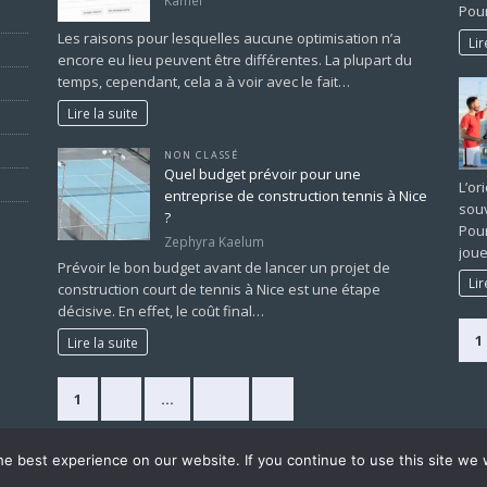
Kamel
Pour
Les raisons pour lesquelles aucune optimisation n’a
Lir
encore eu lieu peuvent être différentes. La plupart du
temps, cependant, cela a à voir avec le fait…
Lire la suite
NON CLASSÉ
Quel budget prévoir pour une
L’or
entreprise de construction tennis à Nice
souv
?
Pour
Zephyra Kaelum
joue
Prévoir le bon budget avant de lancer un projet de
Lir
construction court de tennis à Nice est une étape
décisive. En effet, le coût final…
1
Lire la suite
1
2
…
225
»
e best experience on our website. If you continue to use this site we w