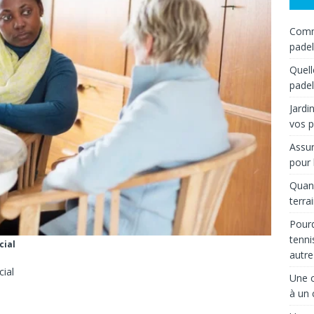
Comme
padel
Quell
padel
Jardi
vos p
Assur
pour 
Quand
terra
Pourq
tenni
cial
autre
cial
Une c
à un 