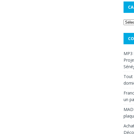
CA
CO
MP3 
Proje
Sénég
Tout 
domic
Franc
un pa
MAD
plaqu
Achat
Décou