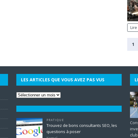
Lire
1
LES ARTICLES QUE VOUS AVEZ PAS VUS
L
PRATIQUE
Cons
Trouvez de bons consultants SEO, les
inve
questions à poser
club