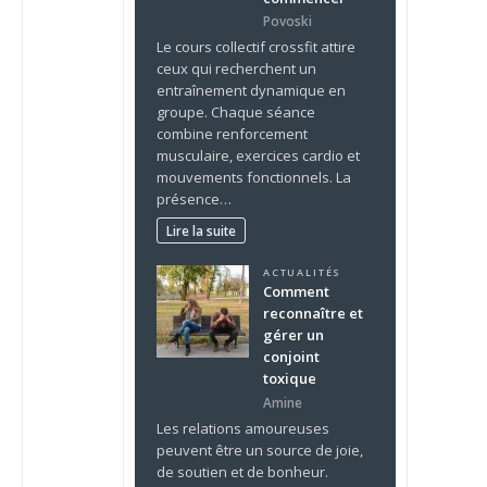
Povoski
Le cours collectif crossfit attire
ceux qui recherchent un
entraînement dynamique en
groupe. Chaque séance
combine renforcement
musculaire, exercices cardio et
mouvements fonctionnels. La
présence…
Lire la suite
ACTUALITÉS
Comment
reconnaître et
gérer un
conjoint
toxique
Amine
Les relations amoureuses
peuvent être un source de joie,
de soutien et de bonheur.