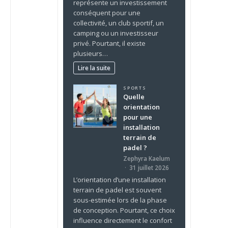
représente un investissement
conséquent pour une
collectivité, un club sportif, un
camping ou un investisseur
privé. Pourtant, il existe
plusieurs…
Lire la suite
SPORTS
Quelle
orientation
pour une
installation
terrain de
padel ?
Zephyra Kaelum
31 juillet 2026
L’orientation d’une installation
terrain de padel est souvent
sous-estimée lors de la phase
de conception. Pourtant, ce choix
influence directement le confort