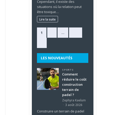
Cependant, il existe des
situations où la relation peut
être toxique…
Lire la suite
1
2
…
225
»
LES NOUVEAUTÉS
SPORTS
Comment
réduire le coût
construction
terrain de
padel ?
Zephyra Kaelum
3 août 2026
Construire un terrain de padel