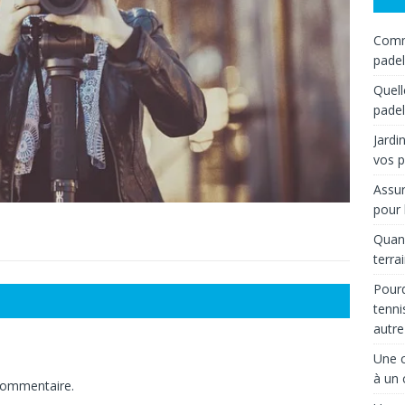
Comme
padel
Quell
padel
Jardi
vos p
Assur
pour 
Quand
terra
Pourq
tenni
autre
Une c
à un 
commentaire.