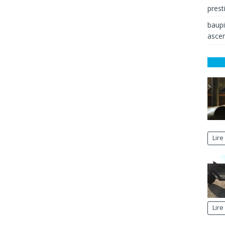
prest
baup
ascen
Lire
Lire