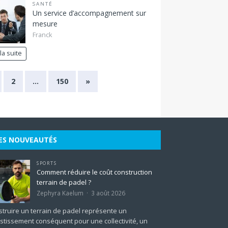
SANTÉ
Un service d’accompagnement sur
mesure
Franck
 la suite
2
…
150
»
ES NOUVEAUTÉS
SPORTS
Comment réduire le coût construction
terrain de padel ?
Zephyra Kaelum
3 août 2026
truire un terrain de padel représente un
stissement conséquent pour une collectivité, un