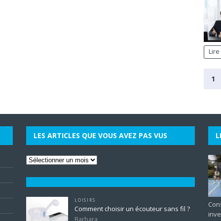
Lire
1
LES ARTICLES QUE VOUS AVEZ PAS VUS
L
LOISIRS
Cons
Comment choisir un écouteur sans fil ?
inve
Barbara