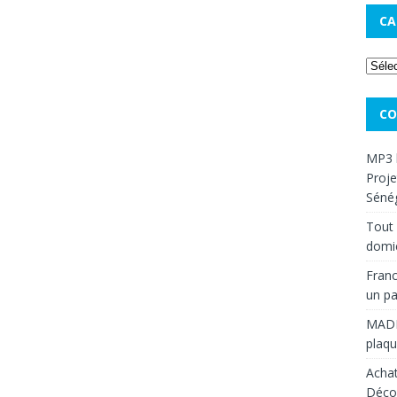
CA
CO
MP3 
Proje
Sénég
Tout 
domic
Franc
un pa
MAD
plaqu
Achat
Décou