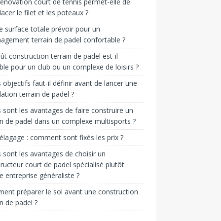
énovation court de tennis permet-elle de
acer le filet et les poteaux ?
e surface totale prévoir pour un
gement terrain de padel confortable ?
ût construction terrain de padel est-il
ble pour un club ou un complexe de loisirs ?
 objectifs faut-il définir avant de lancer une
llation terrain de padel ?
 sont les avantages de faire construire un
in de padel dans un complexe multisports ?
 élagage : comment sont fixés les prix ?
 sont les avantages de choisir un
ructeur court de padel spécialisé plutôt
e entreprise généraliste ?
nt préparer le sol avant une construction
in de padel ?