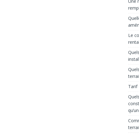
Une r
rempl
Quell
aména
Le co
renta
Quels
insta
Quels
terra
Tarif
Quels
const
qu’un
Comme
terra