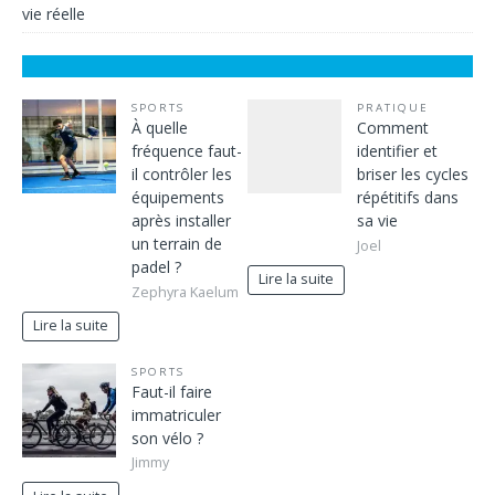
vie réelle
SPORTS
PRATIQUE
À quelle
Comment
fréquence faut-
identifier et
il contrôler les
briser les cycles
équipements
répétitifs dans
après installer
sa vie
un terrain de
Joel
padel ?
Lire la suite
Zephyra Kaelum
Lire la suite
SPORTS
Faut-il faire
immatriculer
son vélo ?
Jimmy