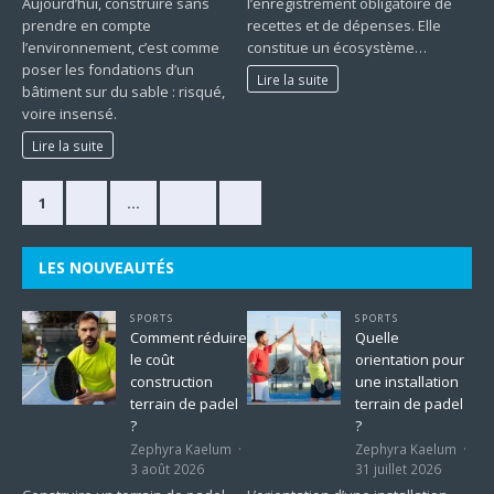
Aujourd’hui, construire sans
l’enregistrement obligatoire de
prendre en compte
recettes et de dépenses. Elle
l’environnement, c’est comme
constitue un écosystème…
poser les fondations d’un
Lire la suite
bâtiment sur du sable : risqué,
voire insensé.
Lire la suite
1
2
…
225
»
LES NOUVEAUTÉS
SPORTS
SPORTS
Comment réduire
Quelle
le coût
orientation pour
construction
une installation
terrain de padel
terrain de padel
?
?
Zephyra Kaelum
Zephyra Kaelum
3 août 2026
31 juillet 2026