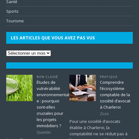
Santé
Sports
Tourisme
LES ARTICLES QUE VOUS AVEZ PAS VUS
NON CLASSÉ
PRATIQUE
Études de
Comprendre
vulnérabilité
l’écosystème
environnemental
comptable de la
e : pourquoi
société d’avocat
sont-elles
à Charleroi
cruciales pour
Zozo
les projets
Pour une société d’avocats
immobiliers ?
établie à Charleroi, la
Quentin
comptabilité ne se réduit pas à