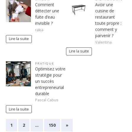
Comment
Avoir une
détecter une
cuisine de
fuite d’eau
restaurant
invisible ?
toute propre :
comment y
rakia
parvenir ?
Lire la suite
Valentina
Lire la suite
PRATIQUE
Optimisez votre
stratégie pour
un succès
entrepreneurial
durable
Pascal Cabus
Lire la suite
1
2
…
150
»