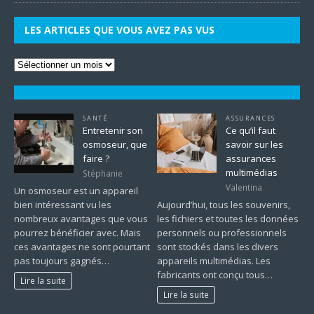
LES ARTICLES QUE VOUS AVEZ PAS VUS
SANTÉ
ASSURANCES
Entretenir son
Ce qu’il faut
osmoseur, que
savoir sur les
faire ?
assurances
multimédias
Stéphanie
Valentina
Un osmoseur est un appareil
bien intéressant vu les
Aujourd’hui, tous les souvenirs,
nombreux avantages que vous
les fichiers et toutes les données
pourrez bénéficier avec. Mais
personnels ou professionnels
ces avantages ne sont pourtant
sont stockés dans les divers
pas toujours gagnés…
appareils multimédias. Les
fabricants ont conçu tous…
Lire la suite
Lire la suite