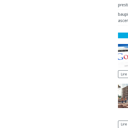
prest
baup
ascen
Lire
Lire