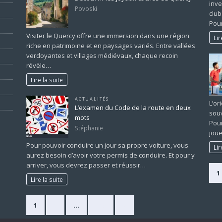
inve
Povoski
club
Pour
Visiter le Quercy offre une immersion dans une région
Lir
riche en patrimoine et en paysages variés. Entre vallées
verdoyantes et villages médiévaux, chaque recoin
révèle…
Lire la suite
ACTUALITÉS
L’or
L’examen du Code de la route en deux
souv
mots
Pour
Stéphanie
joue
Pour pouvoir conduire un jour sa propre voiture, vous
Lir
aurez besoin d’avoir votre permis de conduire. Et pour y
arriver, vous devrez passer et réussir…
1
Lire la suite
1
2
…
225
»