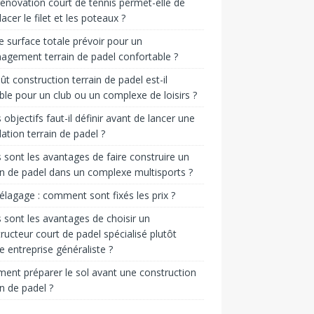
énovation court de tennis permet-elle de
acer le filet et les poteaux ?
e surface totale prévoir pour un
gement terrain de padel confortable ?
ût construction terrain de padel est-il
ble pour un club ou un complexe de loisirs ?
 objectifs faut-il définir avant de lancer une
llation terrain de padel ?
 sont les avantages de faire construire un
in de padel dans un complexe multisports ?
 élagage : comment sont fixés les prix ?
 sont les avantages de choisir un
ructeur court de padel spécialisé plutôt
e entreprise généraliste ?
nt préparer le sol avant une construction
in de padel ?