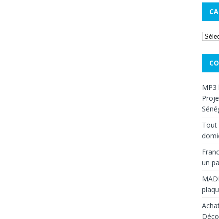
CA
CO
MP3 
Proje
Sénég
Tout 
domic
Franc
un pa
MAD
plaqu
Achat
Décou