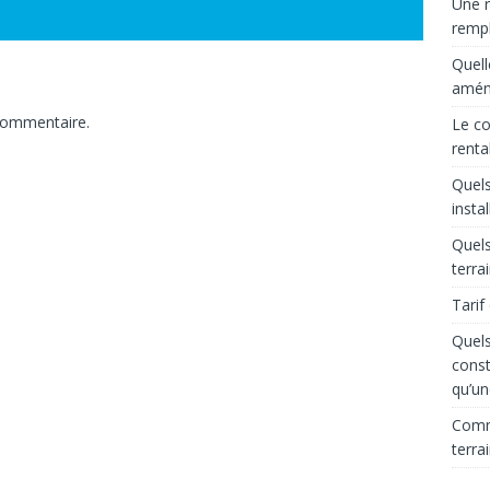
Une r
rempl
Quell
aména
commentaire.
Le co
renta
Quels
insta
Quels
terra
Tarif
Quels
const
qu’un
Comme
terra