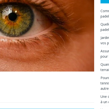
Comme
padel
Quell
padel
Jardi
vos p
Assur
pour 
Quand
terra
Pourq
tenni
autre
Une c
à un 