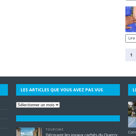
Lire
1
LES ARTICLES QUE VOUS AVEZ PAS VUS
L
TOURISME
Cons
Découvrir les joyaux cachés du Quercy