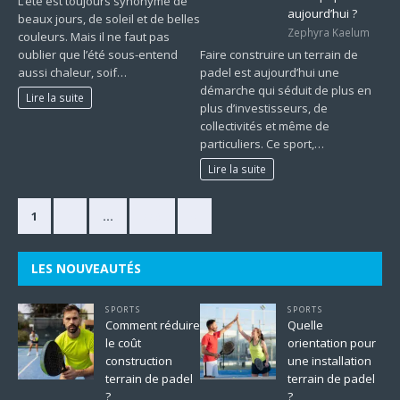
L’été est toujours synonyme de
aujourd’hui ?
beaux jours, de soleil et de belles
Zephyra Kaelum
couleurs. Mais il ne faut pas
oublier que l’été sous-entend
Faire construire un terrain de
aussi chaleur, soif…
padel est aujourd’hui une
démarche qui séduit de plus en
Lire la suite
plus d’investisseurs, de
collectivités et même de
particuliers. Ce sport,…
Lire la suite
1
2
…
225
»
LES NOUVEAUTÉS
SPORTS
SPORTS
Comment réduire
Quelle
le coût
orientation pour
construction
une installation
terrain de padel
terrain de padel
?
?