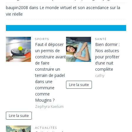
baupin2008
dans
Le monde virtuel et son ascendance sur la
vie réelle
SPORTS
SANTÉ
Faut-il déposer
Bien dormir :
un permis de
Nos astuces
construire avant
pour profiter
de faire
d’une nuit
construire un
complète
terrain de padel
cathy
dans une
Lire la suite
commune
comme
Mougins ?
Zephyra Kaelum
Lire la suite
ACTUALITÉS