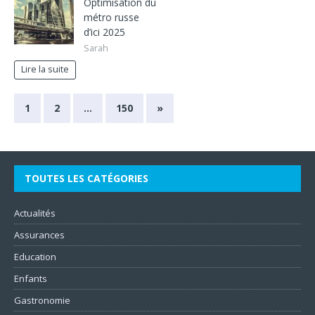
Optimisation du
métro russe
d’ici 2025
Sarah
Lire la suite
1
2
…
150
»
TOUTES LES CATÉGORIES
Actualités
Assurances
Education
Enfants
Gastronomie