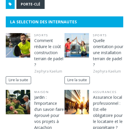
PORTE-CLÉ
LA SELECTION DES INTERNAUTES
SPORTS
SPORTS
Comment
Quelle
réduire le coût
orientation pour
construction
une installation
terrain de padel
terrain de padel
?
?
Zephyra Kaelum
Zephyra Kaelum
Lire la suite
Lire la suite
MAISON
ASSURANCES
Jardin :
Assurance local
l’importance
professionnel :
d’un savoir-faire
Est-elle
éprouvé pour
obligatoire pour
vos projets à
le locataire et le
Arcachon
propriétaire ?