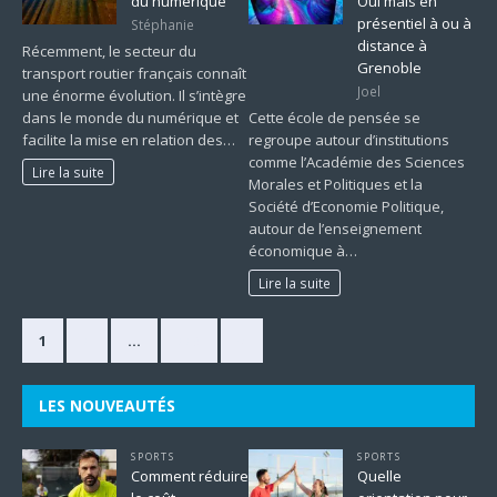
du numérique
Oui mais en
présentiel à ou à
Stéphanie
distance à
Récemment, le secteur du
Grenoble
transport routier français connaît
Joel
une énorme évolution. Il s’intègre
dans le monde du numérique et
Cette école de pensée se
facilite la mise en relation des…
regroupe autour d’institutions
comme l’Académie des Sciences
Lire la suite
Morales et Politiques et la
Société d’Economie Politique,
autour de l’enseignement
économique à…
Lire la suite
1
2
…
225
»
LES NOUVEAUTÉS
SPORTS
SPORTS
Comment réduire
Quelle