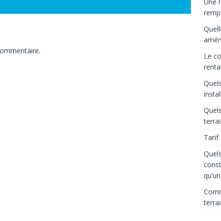
Une r
rempl
Quell
aména
commentaire.
Le co
renta
Quels
insta
Quels
terra
Tarif
Quels
const
qu’un
Comme
terra