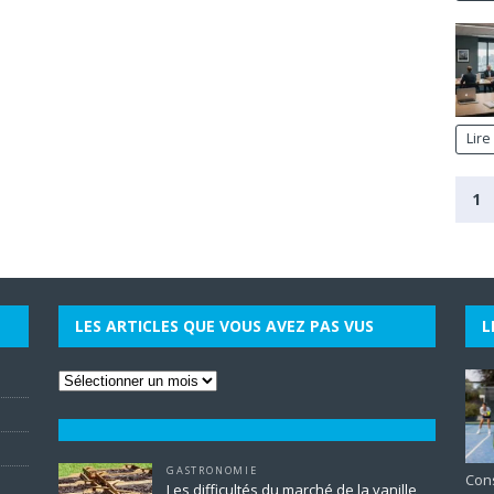
Lire
1
LES ARTICLES QUE VOUS AVEZ PAS VUS
L
GASTRONOMIE
Cons
Les difficultés du marché de la vanille