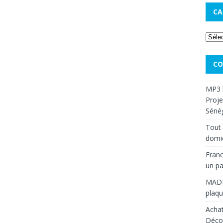
CA
CO
MP3 
Proje
Sénég
Tout 
domic
Franc
un pa
MAD
plaqu
Achat
Décou