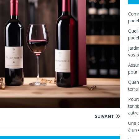
Comme
padel
Quell
padel
Jardi
vos p
Assur
pour 
Quand
terra
Pourq
tenni
autre
SUIVANT
Une c
à un 