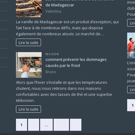
inve
de Madagascar
club
Valentina
Pour
La vanille de Madagascar est un produit d’exception, qui
Lir
fait face à de nombreux défis, mais qui dispose
également de nombreux atouts. Le marché de…
Lire la suite
MAISON
comment prévenir les dommages
L’or
causés par le froid
souv
Bruno
Pour
joue
Alors que l’hiver s’installe et que les températures
chutent, nous nous retirons dans nos maisons
Lir
confortables avec des tasses de thé et une superbe
télévision.
1
Lire la suite
1
2
…
225
»