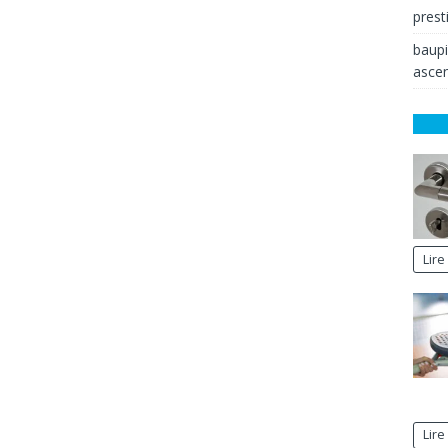
prest
baup
ascen
Lire
Lire