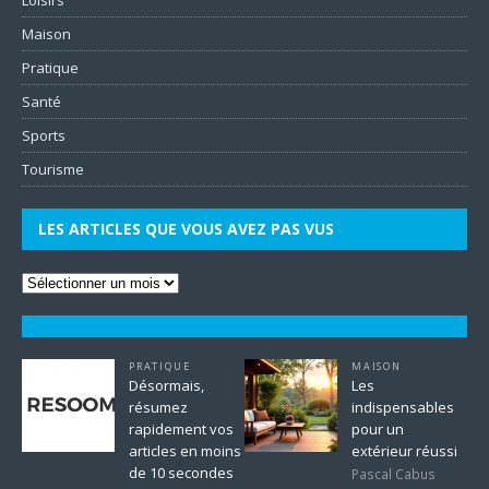
Loisirs
Maison
Pratique
Santé
Sports
Tourisme
LES ARTICLES QUE VOUS AVEZ PAS VUS
PRATIQUE
MAISON
Désormais,
Les
résumez
indispensables
rapidement vos
pour un
articles en moins
extérieur réussi
de 10 secondes
Pascal Cabus