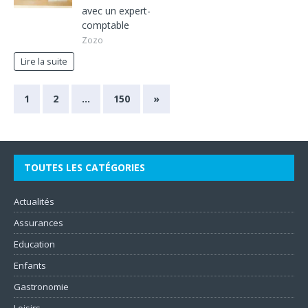
avec un expert-
comptable
Zozo
Lire la suite
1
2
…
150
»
TOUTES LES CATÉGORIES
Actualités
Assurances
Education
Enfants
Gastronomie