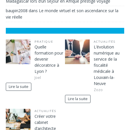
Madagascar lors d’un séjour en Afrique prestige voyage
baupin2008
dans
Le monde virtuel et son ascendance sur la
vie réelle
PRATIQUE
ACTUALITÉS
Quelle
L’évolution
formation pour
numérique au
devenir
service de la
décoratrice à
fiscalité
Lyon ?
médicale à
Louvain-la-
Joel
Neuve
Lire la suite
Zozo
Lire la suite
ACTUALITÉS
Créer votre
cabinet
d’architecte