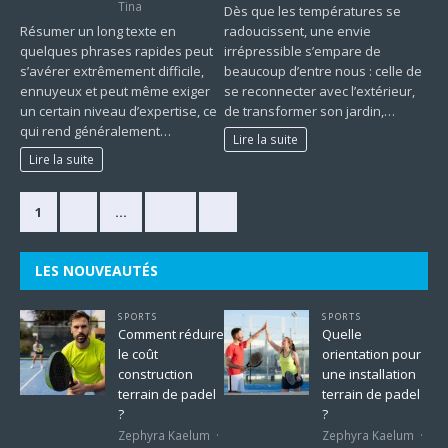
Tina
Dès que les températures se
Résumer un long texte en
radoucissent, une envie
quelques phrases rapides peut
irrépressible s’empare de
s’avérer extrêmement difficile,
beaucoup d’entre nous : celle de
ennuyeux et peut même exiger
se reconnecter avec l’extérieur,
un certain niveau d’expertise, ce
de transformer son jardin,…
qui rend généralement…
Lire la suite
Lire la suite
1
2
…
225
»
LES NOUVEAUTÉS
SPORTS
SPORTS
Comment réduire
Quelle
le coût
orientation pour
construction
une installation
terrain de padel
terrain de padel
?
?
Zephyra Kaelum
Zephyra Kaelum