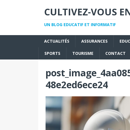
CULTIVEZ-VOUS EN
UN BLOG EDUCATIF ET INFORMATIF
ACTUALITÉS
ASSURANCES
EDU
SPORTS
TOURISME
CONTACT
post_image_4aa085
48e2ed6ece24