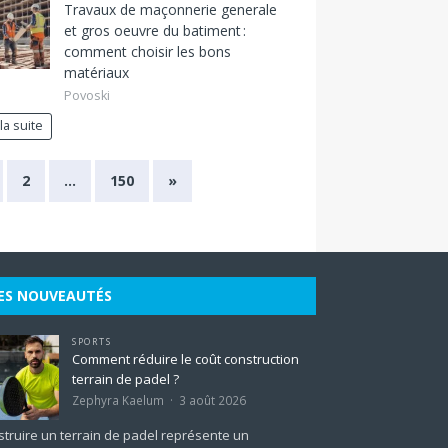
Travaux de maçonnerie generale
et gros oeuvre du batiment :
comment choisir les bons
matériaux
Povoski
 la suite
2
…
150
»
ES NOUVEAUTÉS
SPORTS
Comment réduire le coût construction
terrain de padel ?
Zephyra Kaelum
3 août 2026
truire un terrain de padel représente un