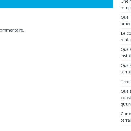
Une r
rempl
Quell
aména
commentaire.
Le co
renta
Quels
insta
Quels
terra
Tarif
Quels
const
qu’un
Comme
terra