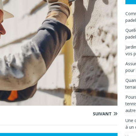
Comme
padel
Quell
padel
Jardi
vos p
Assur
pour 
Quand
terra
Pourq
tenni
autre
SUIVANT
Une c
à un 