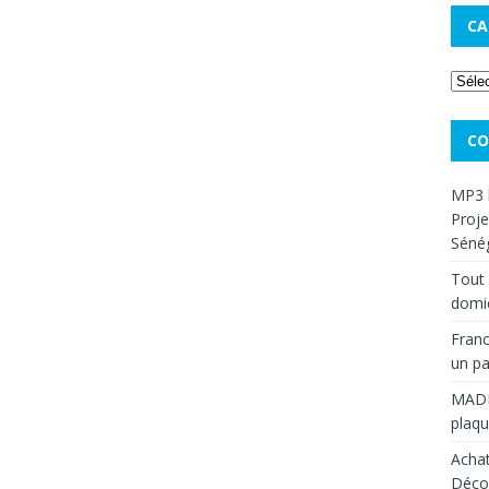
CA
CO
MP3 
Proje
Sénég
Tout 
domic
Franc
un pa
MAD
plaqu
Achat
Décou