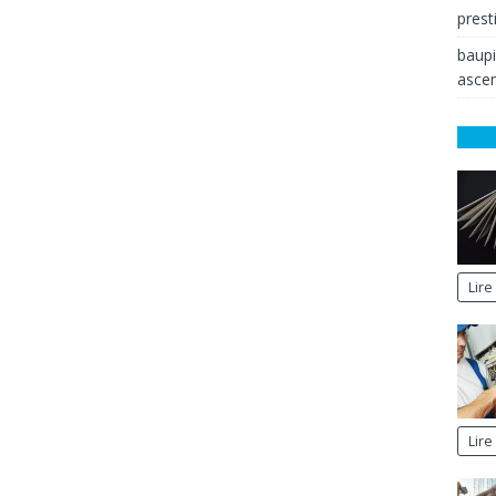
prest
baup
ascen
Lire
Lire