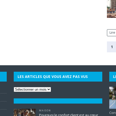
Lire
1
LES ARTICLES QUE VOUS AVEZ PAS VUS
L
MAISON
Cons
Pourquoi le confort client est au cœur