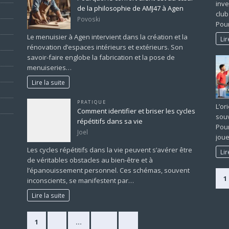
inve
de la philosophie de AMJ47 à Agen
club
Povoski
Pour
Le menuisier à Agen intervient dans la création et la
Lir
rénovation d’espaces intérieurs et extérieurs. Son
savoir-faire englobe la fabrication et la pose de
menuiseries…
Lire la suite
PRATIQUE
L’or
Comment identifier et briser les cycles
souv
répétitifs dans sa vie
Pour
Joel
joue
Les cycles répétitifs dans la vie peuvent s’avérer être
Lir
de véritables obstacles au bien-être et à
l’épanouissement personnel. Ces schémas, souvent
1
inconscients, se manifestent par…
Lire la suite
1
2
…
225
»