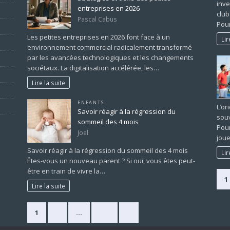
inve
entreprises en 2026
club
Pascal Cabus
Pour
Les petites entreprises en 2026 font face à un
Lir
environnement commercial radicalement transformé
par les avancées technologiques et les changements
sociétaux. La digitalisation accélérée, les…
Lire la suite
ENFANTS
L’or
Savoir réagir à la régression du
souv
sommeil des 4 mois
Pour
Joel
joue
Savoir réagir à la régression du sommeil des 4 mois
Lir
Êtes-vous un nouveau parent ? Si oui, vous êtes peut-
être en train de vivre la…
1
Lire la suite
1
2
…
225
»