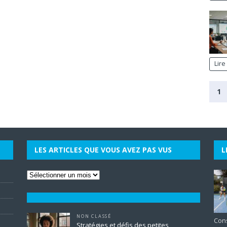
Lire
1
LES ARTICLES QUE VOUS AVEZ PAS VUS
L
NON CLASSÉ
Cons
Stratégies et défis des petites