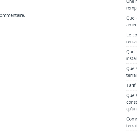
Une r
rempl
commentaire.
Quell
aména
Le co
renta
Quels
insta
Quels
terra
Tarif
Quels
const
qu’un
Comme
terra