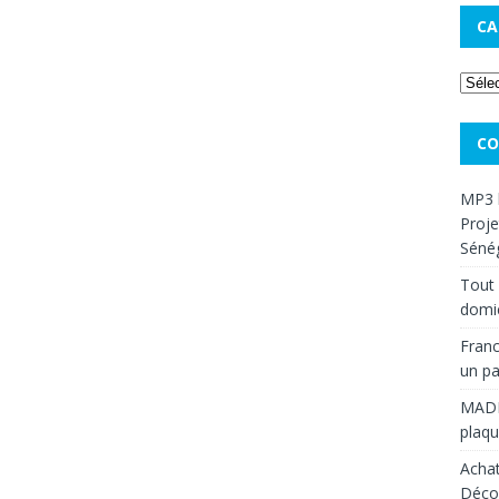
CA
CO
MP3 
Proje
Sénég
Tout 
domic
Franc
un pa
MAD
plaqu
Achat
Décou