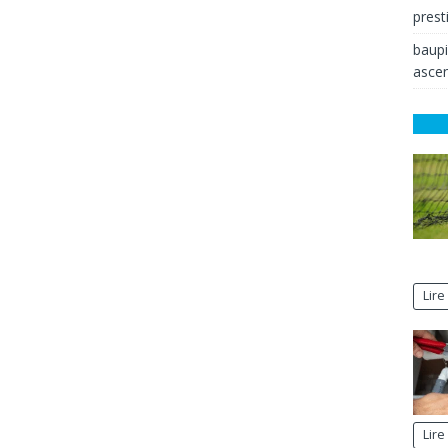
prest
baup
ascen
Lire
Lire