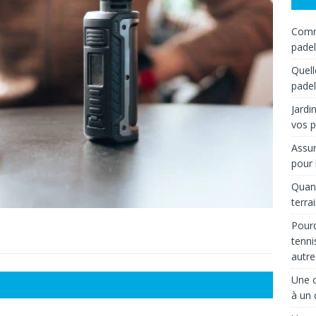
Comme
padel
Quell
padel
Jardi
vos p
Assur
pour 
Quand
terra
Pourq
tenni
autre
Une c
à un 