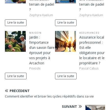
terrain de padel
terrain de padel
?
?
Zephyra Kaelum
Zephyra Kaelum
Lire la suite
Lire la suite
MAISON
ASSURANCES
Jardin :
Assurance local
l’importance
professionnel :
d’un savoir-faire
Est-elle
éprouvé pour
obligatoire pour
vos projets à
le locataire et le
Arcachon
propriétaire ?
Povoski
Pascal Cabus
Lire la suite
Lire la suite
PRÉCÉDENT
Comment identifier et briser les cycles répétitifs dans sa vie
SUIVANT