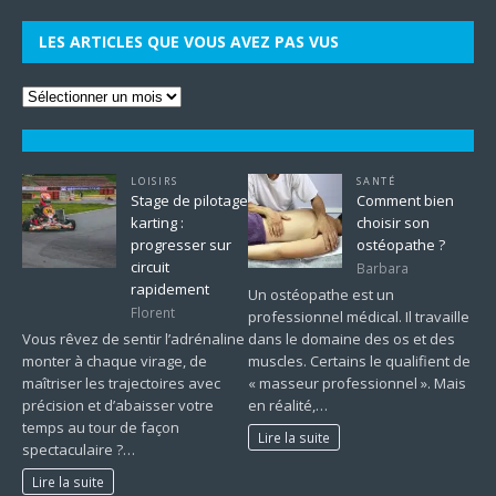
LES ARTICLES QUE VOUS AVEZ PAS VUS
LOISIRS
SANTÉ
Stage de pilotage
Comment bien
karting :
choisir son
progresser sur
ostéopathe ?
circuit
Barbara
rapidement
Un ostéopathe est un
Florent
professionnel médical. Il travaille
Vous rêvez de sentir l’adrénaline
dans le domaine des os et des
monter à chaque virage, de
muscles. Certains le qualifient de
maîtriser les trajectoires avec
« masseur professionnel ». Mais
précision et d’abaisser votre
en réalité,…
temps au tour de façon
Lire la suite
spectaculaire ?…
Lire la suite