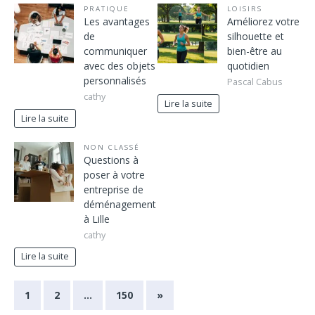
PRATIQUE
LOISIRS
Les avantages
Améliorez votre
de
silhouette et
communiquer
bien-être au
avec des objets
quotidien
personnalisés
Pascal Cabus
cathy
Lire la suite
Lire la suite
NON CLASSÉ
Questions à
poser à votre
entreprise de
déménagement
à Lille
cathy
Lire la suite
1
2
…
150
»