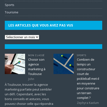
Sports
Tourisme
LES ARTICLES QUE VOUS AVEZ PAS VUS
NON CLASSÉ
SPORTS
Choisir son
Combien de
agence
temps un
marketing à
constructeur
Toulouse
court de
pickleball met-il
John
en moyenne
À Toulouse, trouver la agence
pour construire
marketing parfaite peut sembler
un terrain
un défi. Cependant, avec les
complet ?
bons conseils et astuces, vous
Zephyra Kaelum
pouvez choisir celle qui répondra