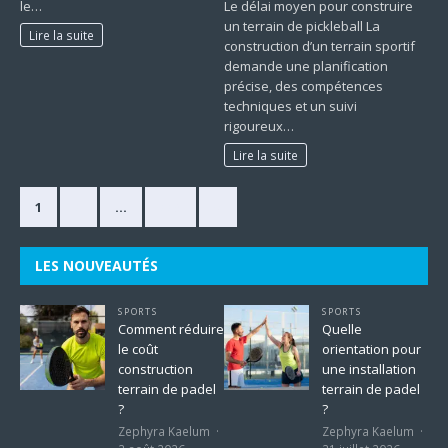
le…
Le délai moyen pour construire
un terrain de pickleball La
Lire la suite
construction d’un terrain sportif
demande une planification
précise, des compétences
techniques et un suivi
rigoureux…
Lire la suite
1
2
…
225
»
LES NOUVEAUTÉS
SPORTS
SPORTS
Comment réduire
Quelle
le coût
orientation pour
construction
une installation
terrain de padel
terrain de padel
?
?
Zephyra Kaelum
Zephyra Kaelum