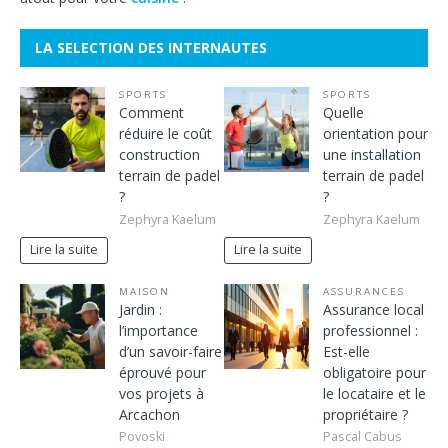
LA SELECTION DES INTERNAUTES
SPORTS
SPORTS
Comment
Quelle
réduire le coût
orientation pour
construction
une installation
terrain de padel
terrain de padel
?
?
Zephyra Kaelum
Zephyra Kaelum
Lire la suite
Lire la suite
MAISON
ASSURANCES
Jardin :
Assurance local
l’importance
professionnel :
d’un savoir-faire
Est-elle
éprouvé pour
obligatoire pour
vos projets à
le locataire et le
Arcachon
propriétaire ?
Povoski
Pascal Cabus