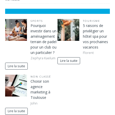
SPORTS
TOURISME
Pourquoi
5 raisons de
investir dans un
privilégier un
aménagement
hôtel spa pour
terrain de padel
vos prochaines
pour un club ou
vacances
un particulier ?
Florent
Zephyra Kaelum
Lire la suite
Lire la suite
NON CLASSÉ
Choisir son
agence
marketing à
Toulouse
John
Lire la suite