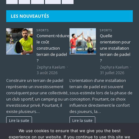
LES NOUVEAUTÉS
SPORTS
SPORTS
Comment réduire
Quelle
le coût
orientation pour
construction
une installation
terrain de padel
terrain de padel
?
?
Zephyra Kaelum
Zephyra Kaelum
3 août 2026
31 juillet 2026
Construire un terrain de padel
L’orientation d’une installation
représente un investissement
terrain de padel est souvent
conséquent pour une collectivité,
sous-estimée lors de la phase de
un club sportif, un camping ou un
conception. Pourtant, ce choix
investisseur privé. Pourtant, il
influence directement le confort
existe plusieurs…
des joueurs, la…
Lire la suite
Lire la suite
We use cookies to ensure that we give you the best
1
2
…
225
»
experience on our website. If you continue to use this site we