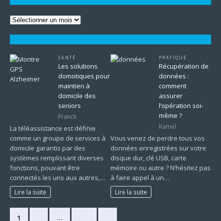
SANTÉ
PRATIQUE
Les solutions
Récupération de
domotiques pour
données :
maintien à
comment
domicile des
assurer
seniors
l’opération soi-
même ?
Franck
Kamel
La téléassistance est définie
comme un groupe de services à
Vous venez de perdre tous vos
domicile garantis par des
données enregistrées sur votre
systèmes remplissant diverses
disque dur, clé USB, carte
fonctions, pouvant être
mémoire ou autre ? N’hésitez pas
connectés les uns aux autres,…
à faire appel à un…
Lire la suite
Lire la suite
1
2
…
225
»