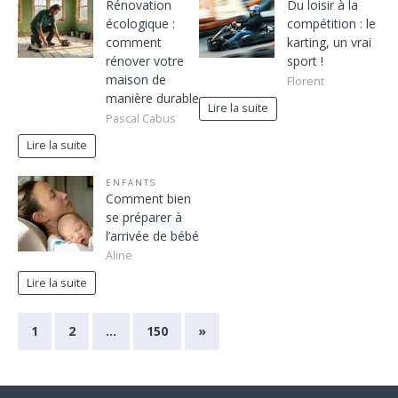
Rénovation
Du loisir à la
écologique :
compétition : le
comment
karting, un vrai
rénover votre
sport !
maison de
Florent
manière durable
Lire la suite
Pascal Cabus
Lire la suite
ENFANTS
Comment bien
se préparer à
l’arrivée de bébé
Aline
Lire la suite
1
2
…
150
»