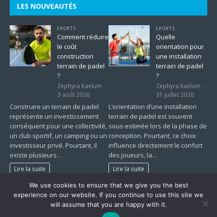
LES NOUVEAUTÉS
SPORTS
SPORTS
Comment réduire
Quelle
le coût
orientation pour
construction
une installation
terrain de padel
terrain de padel
?
?
Zephyra Kaelum
Zephyra Kaelum
3 août 2026
31 juillet 2026
Construire un terrain de padel
L’orientation d’une installation
représente un investissement
terrain de padel est souvent
conséquent pour une collectivité,
sous-estimée lors de la phase de
un club sportif, un camping ou un
conception. Pourtant, ce choix
investisseur privé. Pourtant, il
influence directement le confort
existe plusieurs…
des joueurs, la…
Lire la suite
Lire la suite
We use cookies to ensure that we give you the best
1
2
…
225
»
experience on our website. If you continue to use this site we
will assume that you are happy with it.