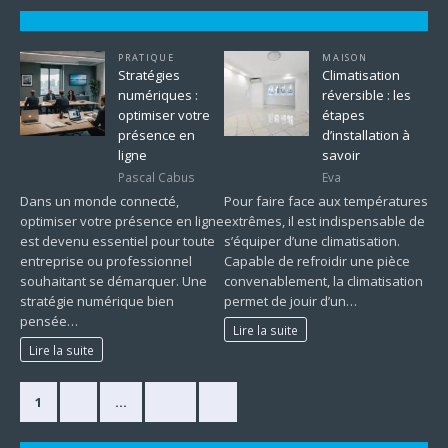
PRATIQUE
MAISON
Stratégies
Climatisation
numériques :
réversible : les
optimiser votre
étapes
présence en
d’installation à
ligne
savoir
Pascal Cabus
Eva
Dans un monde connecté,
Pour faire face aux températures
optimiser votre présence en ligne
extrêmes, il est indispensable de
est devenu essentiel pour toute
s’équiper d’une climatisation.
entreprise ou professionnel
Capable de refroidir une pièce
souhaitant se démarquer. Une
convenablement, la climatisation
stratégie numérique bien
permet de jouir d’un…
pensée…
Lire la suite
Lire la suite
1
2
…
225
»