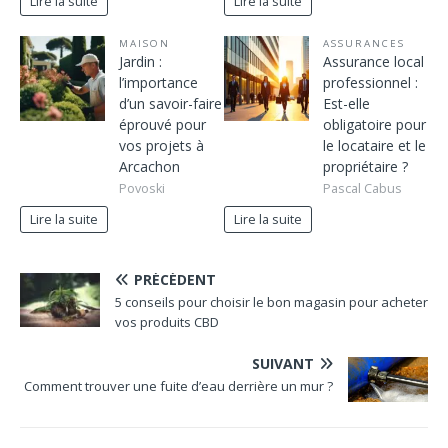
Lire la suite
Lire la suite
MAISON
ASSURANCES
Jardin :
Assurance local
l’importance
professionnel :
d’un savoir-faire
Est-elle
éprouvé pour
obligatoire pour
vos projets à
le locataire et le
Arcachon
propriétaire ?
Povoski
Pascal Cabus
Lire la suite
Lire la suite
PRÉCÉDENT
5 conseils pour choisir le bon magasin pour acheter
vos produits CBD
SUIVANT
Comment trouver une fuite d’eau derrière un mur ?