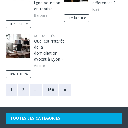
ligne pour son
différences ?
entreprise
José
Barbara
Lire la suite
Lire la suite
ACTUALITÉS
Quel est l’intérêt
de la
domiciliation
avocat à Lyon ?
Amine
Lire la suite
1
2
…
150
»
TOUTES LES CATÉGORIES