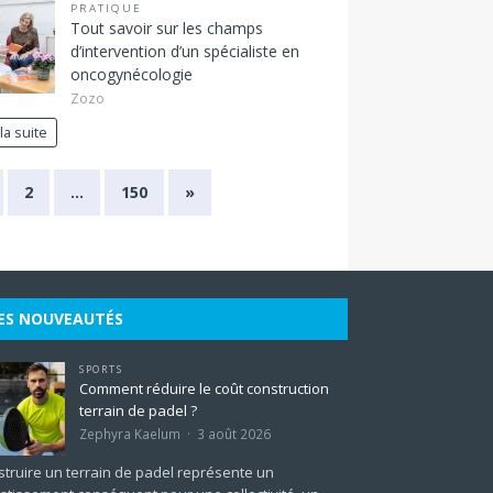
PRATIQUE
Tout savoir sur les champs
d’intervention d’un spécialiste en
oncogynécologie
Zozo
 la suite
2
…
150
»
ES NOUVEAUTÉS
SPORTS
Comment réduire le coût construction
terrain de padel ?
Zephyra Kaelum
3 août 2026
truire un terrain de padel représente un