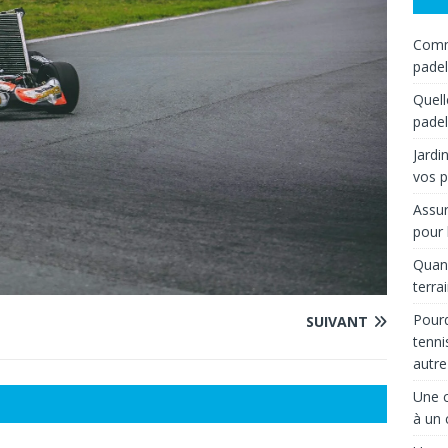
Comme
padel
Quell
padel
Jardi
vos p
Assur
pour 
Quand
terra
Pourq
SUIVANT
tenni
autre
Une c
à un 