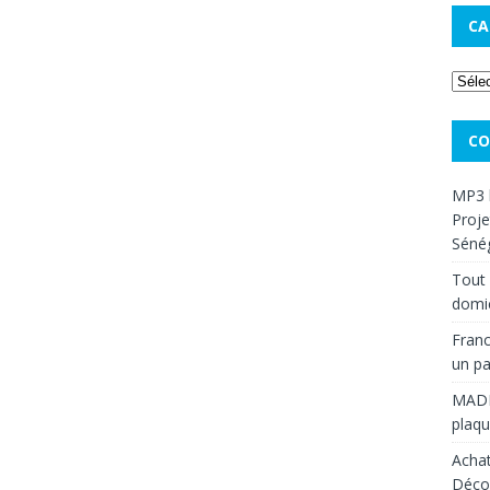
CA
CO
MP3 
Proje
Sénég
Tout 
domic
Franc
un pa
MAD
plaqu
Achat
Décou