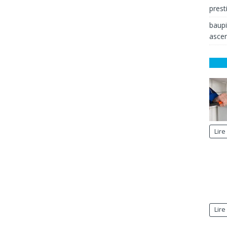
prest
baup
ascen
Lire
Lire