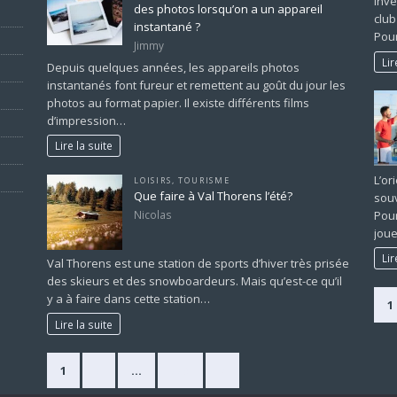
inve
des photos lorsqu’on a un appareil
club
instantané ?
Pour
Jimmy
Lir
Depuis quelques années, les appareils photos
instantanés font fureur et remettent au goût du jour les
photos au format papier. Il existe différents films
d’impression…
Lire la suite
L’or
LOISIRS
,
TOURISME
Que faire à Val Thorens l’été?
souv
Pour
Nicolas
joue
Lir
Val Thorens est une station de sports d’hiver très prisée
des skieurs et des snowboardeurs. Mais qu’est-ce qu’il
y a à faire dans cette station…
1
Lire la suite
1
2
…
225
»