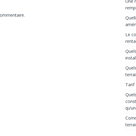
Une r
rempl
commentaire.
Quell
aména
Le co
renta
Quels
insta
Quels
terra
Tarif
Quels
const
qu’un
Comme
terra