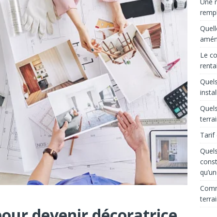
Une r
rempl
Quell
aména
Le co
renta
Quels
insta
Quels
terra
Tarif
Quels
const
qu’un
Comme
terra
our devenir décoratrice