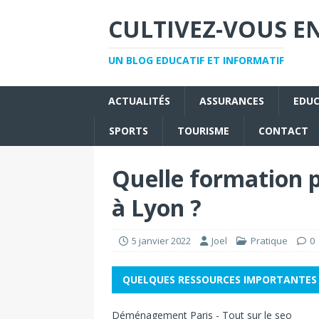
CULTIVEZ-VOUS EN
UN BLOG EDUCATIF ET INFORMATIF
ACTUALITÉS
ASSURANCES
EDU
SPORTS
TOURISME
CONTACT
Quelle formation p
à Lyon ?
5 janvier 2022
Joel
Pratique
0
QUELQUES RESSOURCES IMPORTANTES
Déménagement Paris
-
Tout sur le seo