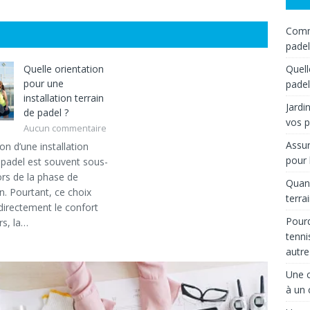
Comme
padel
Quelle orientation
Quell
pour une
padel
installation terrain
Jardi
de padel ?
vos p
Aucun commentaire
Assur
ion d’une installation
pour 
e padel est souvent sous-
ors de la phase de
Quand
n. Pourtant, ce choix
terra
directement le confort
Pourq
rs, la…
tenni
autre
Une c
à un 