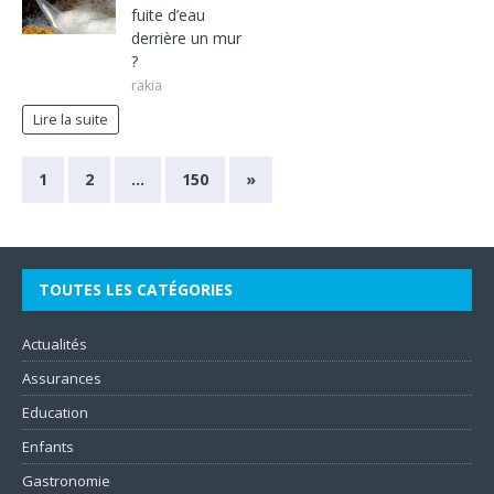
fuite d’eau
derrière un mur
?
rakia
Lire la suite
1
2
…
150
»
TOUTES LES CATÉGORIES
Actualités
Assurances
Education
Enfants
Gastronomie