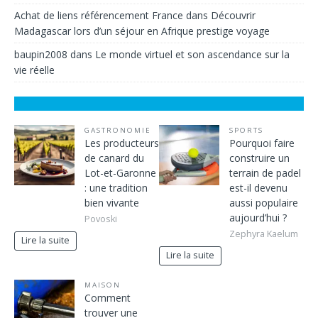
Achat de liens référencement France
dans
Découvrir
Madagascar lors d’un séjour en Afrique prestige voyage
baupin2008
dans
Le monde virtuel et son ascendance sur la
vie réelle
GASTRONOMIE
SPORTS
Les producteurs
Pourquoi faire
de canard du
construire un
Lot-et-Garonne
terrain de padel
: une tradition
est-il devenu
bien vivante
aussi populaire
aujourd’hui ?
Povoski
Zephyra Kaelum
Lire la suite
Lire la suite
MAISON
Comment
trouver une