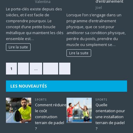
d’entraînement
Valentina
Joel
Le porte-clés existe depuis des
siècles, et il est facile de
Lorsque l’on s’engage dans un
comprendre pourquoi. Le
programme d’entraînement
concept d’une petite boucle
physique, que ce soit pour
métallique qui maintient les clés
améliorer sa condition physique,
ensemble est…
perdre du poids, prendre du
muscle ou simplement se…
Lire la suite
Lire la suite
1
2
…
225
»
LES NOUVEAUTÉS
SPORTS
SPORTS
Comment réduire
Quelle
le coût
orientation pour
construction
une installation
terrain de padel
terrain de padel
?
?