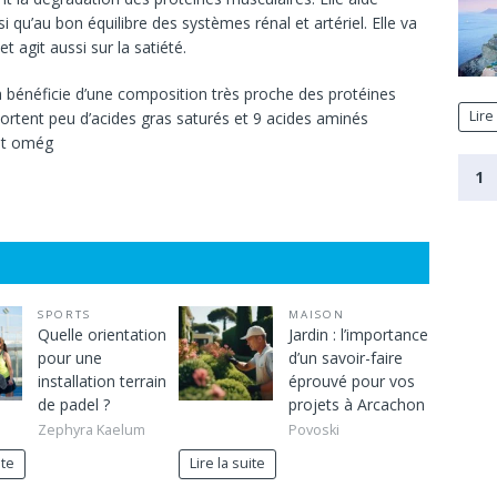
 qu’au bon équilibre des systèmes rénal et artériel. Elle va
t agit aussi sur la satiété.
ja bénéficie d’une composition très proche des protéines
Lire
portent peu d’acides gras saturés et 9 acides aminés
et omég
1
SPORTS
MAISON
Quelle orientation
Jardin : l’importance
pour une
d’un savoir-faire
installation terrain
éprouvé pour vos
de padel ?
projets à Arcachon
Zephyra Kaelum
Povoski
ite
Lire la suite