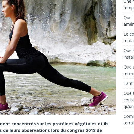
Une r
rempl
Quell
aména
Le co
renta
Quels
insta
Quels
terra
Tarif
Quels
const
qu’un
Comme
terra
nt concentrés sur les protéines végétales et ils
s de leurs observations lors du congrès 2018 de