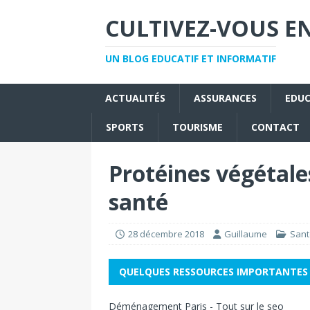
CULTIVEZ-VOUS EN
UN BLOG EDUCATIF ET INFORMATIF
ACTUALITÉS
ASSURANCES
EDU
SPORTS
TOURISME
CONTACT
Protéines végétales
santé
28 décembre 2018
Guillaume
Sant
QUELQUES RESSOURCES IMPORTANTES
Déménagement Paris
-
Tout sur le seo