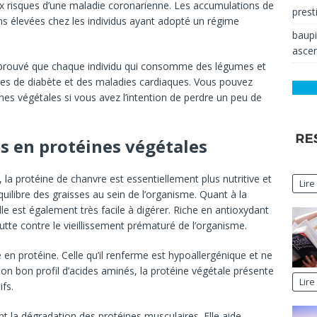
x risques d’une maladie coronarienne. Les accumulations de
prest
s élevées chez les individus ayant adopté un régime
baup
ascen
 prouvé que chaque individu qui consomme des légumes et
sques de diabète et des maladies cardiaques. Vous pouvez
nes végétales si vous avez l’intention de perdre un peu de
s en protéines végétales
la protéine de chanvre est essentiellement plus nutritive et
Lire
quilibre des graisses au sein de l’organisme. Quant à la
elle est également très facile à digérer. Riche en antioxydant
utte contre le vieillissement prématuré de l’organisme.
en protéine. Celle qu’il renferme est hypoallergénique et ne
n bon profil d’acides aminés, la protéine végétale présente
Lire
ifs.
t la dégradation des protéines musculaires. Elle aide