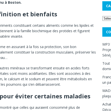
enu à Boston.
CA
inition et bienfaits
iments constituant certains aliments comme les lipides et
tiennent à la famille biochimique des protides et figurent
CO
atière vivante.
MP3 
isme en assurant à la fois sa protection, son bon
Proje
alement constituer la construction musculaire, préserver les
Sénég
peau…
Tout 
’autres minéraux se transformant ensuite en acides forts
domic
étales sont moins acidifiantes. Elles sont associées à des
Franc
 le calcium et le sodium et peuvent être métabolisés en
un pa
t les poumons qui s’en débarrasseront.
MAD
 pour éviter certaines maladies
plaqu
Achat
montré que celles qui auraient consommé plus de
Décou