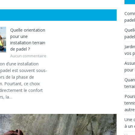
Comme
padel
Quelle orientation
Quell
pour une
padel
installation terrain
Jardi
de padel ?
vos p
Aucun commentaire
Assur
ion d’une installation
pour 
e padel est souvent sous-
ors de la phase de
Quand
n. Pourtant, ce choix
terra
directement le confort
Pourq
rs, la…
tenni
autre
Une c
à un 