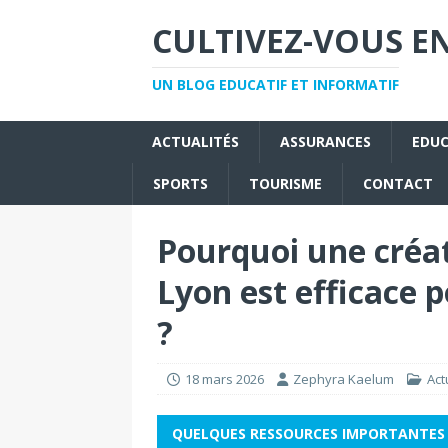
CULTIVEZ-VOUS EN
UN BLOG EDUCATIF ET INFORMATIF
ACTUALITÉS
ASSURANCES
EDU
SPORTS
TOURISME
CONTACT
Pourquoi une créa
Lyon est efficace p
?
18 mars 2026
Zephyra Kaelum
Act
QUELQUES RESSOURCES IMPORTANTES