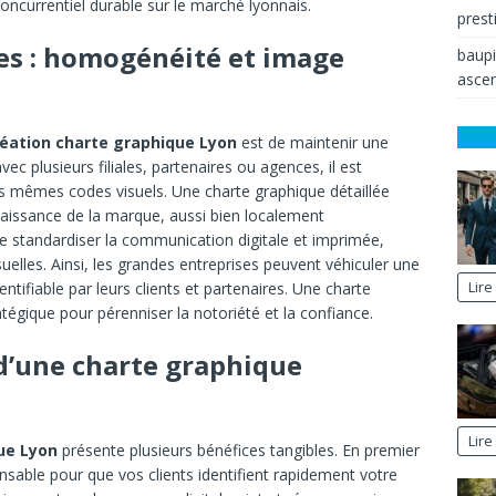
oncurrentiel durable sur le marché lyonnais.
prest
ses : homogénéité et image
baup
ascen
réation charte graphique Lyon
est de maintenir une
ec plusieurs filiales, partenaires ou agences, il est
es mêmes codes visuels. Une charte graphique détaillée
naissance de la marque, aussi bien localement
de standardiser la communication digitale et imprimée,
suelles. Ainsi, les grandes entreprises peuvent véhiculer une
Lire
entifiable par leurs clients et partenaires. Une charte
tégique pour pérenniser la notoriété et la confiance.
d’une charte graphique
Lire
ue Lyon
présente plusieurs bénéfices tangibles. En premier
pensable pour que vos clients identifient rapidement votre