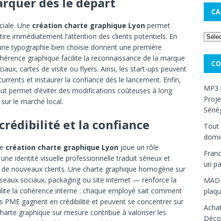
marquer dès le départ
CA
uciale. Une
création charte graphique Lyon
permet
ttire immédiatement l’attention des clients potentiels. En
 une typographie bien choisie donnent une première
ohérence graphique facilite la reconnaissance de la marque
CO
iaux, cartes de visite ou flyers. Ainsi, les start-ups peuvent
urrents et instaurer la confiance dès le lancement. Enfin,
MP3 
but permet d’éviter des modifications coûteuses à long
Proje
 sur le marché local.
Sénég
 crédibilité et la confiance
Tout 
domic
ne
création charte graphique Lyon
joue un rôle
Franc
ne identité visuelle professionnelle traduit sérieux et
un pa
re de nouveaux clients. Une charte graphique homogène sur
seaux sociaux, packaging ou site internet — renforce la
MAD
ilite la cohérence interne : chaque employé sait comment
plaqu
les PME gagnent en crédibilité et peuvent se concentrer sur
Achat
arte graphique sur mesure contribue à valoriser les
Décou