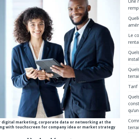
Une r
rempl
Quell
aména
Le co
renta
Quels
insta
Quels
terra
Tarif
Quels
const
qu’un
Comme
r digital marketing, corporate data or networking at the
terra
ng with touchscreen for company idea or market strategy