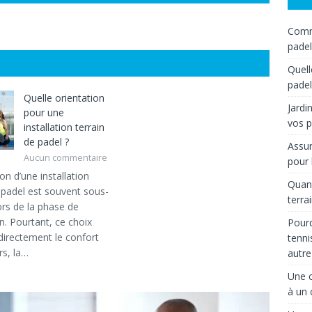
Comme
padel
Quell
padel
Quelle orientation
Jardi
pour une
vos p
installation terrain
de padel ?
Assur
Aucun commentaire
pour 
ion d’une installation
Quand
e padel est souvent sous-
terra
ors de la phase de
n. Pourtant, ce choix
Pourq
directement le confort
tenni
rs, la…
autre
Une c
à un 