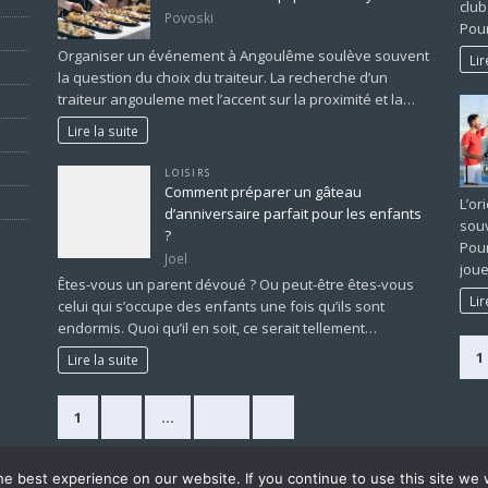
club
Povoski
Pour
Organiser un événement à Angoulême soulève souvent
Lir
la question du choix du traiteur. La recherche d’un
traiteur angouleme met l’accent sur la proximité et la…
Lire la suite
LOISIRS
Comment préparer un gâteau
L’or
d’anniversaire parfait pour les enfants
souv
?
Pour
Joel
joue
Êtes-vous un parent dévoué ? Ou peut-être êtes-vous
Lir
celui qui s’occupe des enfants une fois qu’ils sont
endormis. Quoi qu’il en soit, ce serait tellement…
1
Lire la suite
1
2
…
225
»
e best experience on our website. If you continue to use this site we w