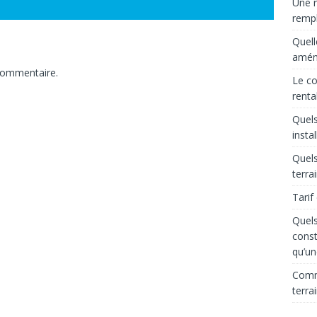
Une r
rempl
Quell
aména
commentaire.
Le co
renta
Quels
insta
Quels
terra
Tarif
Quels
const
qu’un
Comme
terra