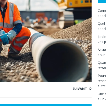
Comme
padel
Quell
padel
Jardi
vos p
Assur
pour 
Quand
terra
Pourq
tenni
autre
SUIVANT
Une c
à un 