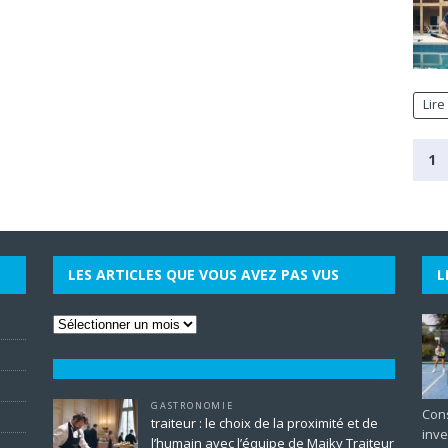
Lire
1
LES ARTICLES QUE VOUS AVEZ PAS VUS
L
GASTRONOMIE
Cons
traiteur : le choix de la proximité et de
inve
l’humain avec l’équipe de Maiky Traiteur