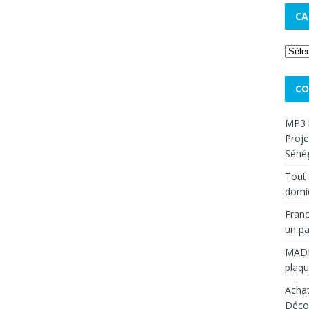
CA
CO
MP3 
Proje
Sénég
Tout 
domic
Franc
un pa
MAD
plaqu
Achat
Décou