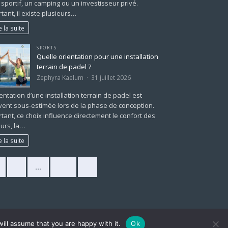
 sportif, un camping ou un investisseur privé.
tant, il existe plusieurs…
e la suite
SPORTS
Quelle orientation pour une installation
terrain de padel ?
Zephyra Kaelum
31 juillet 2026
ientation d’une installation terrain de padel est
ent sous-estimée lors de la phase de conception.
tant, ce choix influence directement le confort des
urs, la…
e la suite
2
…
225
»
ill assume that you are happy with it.
Ok