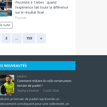
Pisciniste à Tarbes : quand
l’expérience fait toute la différence
sur le résultat final
Povoski
 la suite
2
…
150
»
ES NOUVEAUTÉS
SPORTS
Comment réduire le coût construction
terrain de padel ?
Zephyra Kaelum
3 août 2026
truire un terrain de padel représente un
stissement conséquent pour une collectivité, un