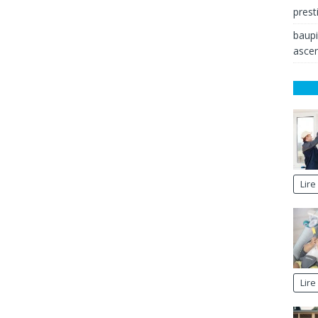
prest
baup
ascen
Lire
Lire