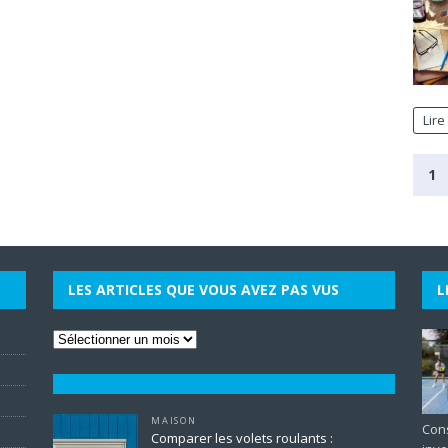
Lire
1
LES ARTICLES QUE VOUS AVEZ PAS VUS
L
MAISON
Cons
Comparer les volets roulants :