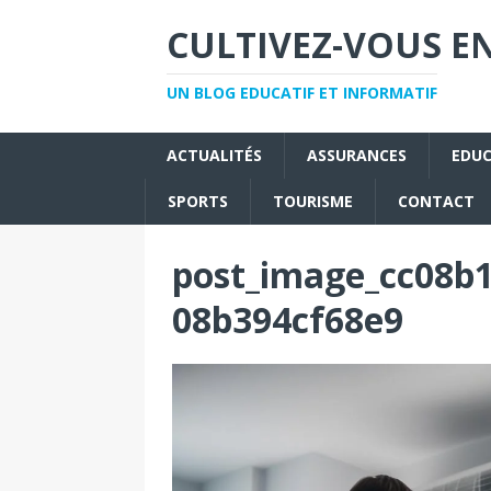
CULTIVEZ-VOUS EN
UN BLOG EDUCATIF ET INFORMATIF
ACTUALITÉS
ASSURANCES
EDU
SPORTS
TOURISME
CONTACT
post_image_cc08b1
08b394cf68e9