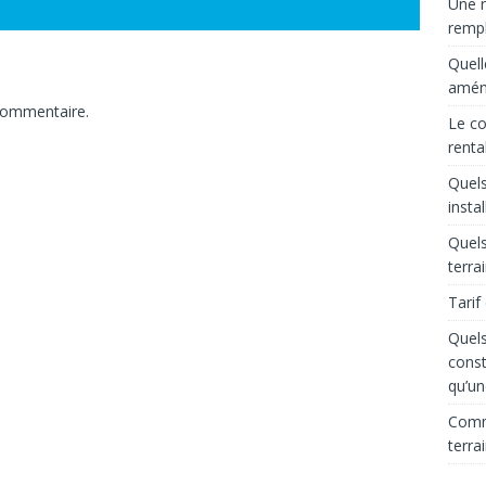
Une r
rempl
Quell
aména
commentaire.
Le co
renta
Quels
insta
Quels
terra
Tarif
Quels
const
qu’un
Comme
terra