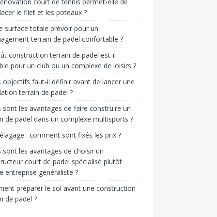
énovation court de tennis permet-elle de
acer le filet et les poteaux ?
e surface totale prévoir pour un
gement terrain de padel confortable ?
ût construction terrain de padel est-il
ble pour un club ou un complexe de loisirs ?
 objectifs faut-il définir avant de lancer une
llation terrain de padel ?
 sont les avantages de faire construire un
in de padel dans un complexe multisports ?
 élagage : comment sont fixés les prix ?
 sont les avantages de choisir un
ructeur court de padel spécialisé plutôt
e entreprise généraliste ?
nt préparer le sol avant une construction
in de padel ?