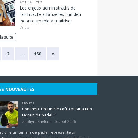
ACTUALITÉS
Les enjeux administratifs de
l’architecte à Bruxelles : un défi
incontournable à maîtriser
Zozo
 la suite
2
…
150
»
ES NOUVEAUTÉS
SPORTS
Comment réduire le coût construction
terrain de padel ?
Zephyra Kaelum
3 août 2026
truire un terrain de padel représente un