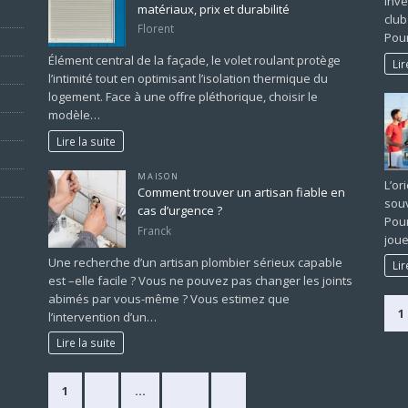
inve
matériaux, prix et durabilité
club
Florent
Pour
Élément central de la façade, le volet roulant protège
Lir
l’intimité tout en optimisant l’isolation thermique du
logement. Face à une offre pléthorique, choisir le
modèle…
Lire la suite
MAISON
L’or
Comment trouver un artisan fiable en
souv
cas d’urgence ?
Pour
Franck
joue
Une recherche d’un artisan plombier sérieux capable
Lir
est –elle facile ? Vous ne pouvez pas changer les joints
abimés par vous-même ? Vous estimez que
1
l’intervention d’un…
Lire la suite
1
2
…
225
»