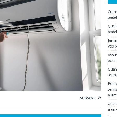
Comme
padel
Quell
padel
Jardi
vos p
Assur
pour 
Quand
terra
Pourq
tenni
autre
SUIVANT
Une c
à un 