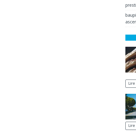
prest
baup
ascen
Lire
Lire