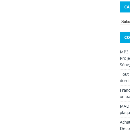
CA
CO
MP3 
Proje
Sénég
Tout 
domic
Franc
un pa
MAD
plaqu
Achat
Décou