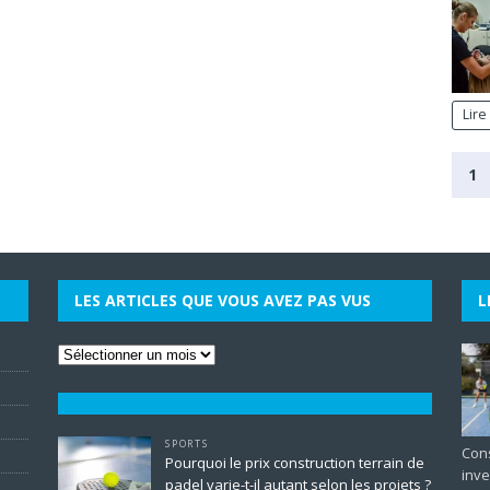
Lire
1
LES ARTICLES QUE VOUS AVEZ PAS VUS
L
SPORTS
Cons
Pourquoi le prix construction terrain de
inve
padel varie-t-il autant selon les projets ?