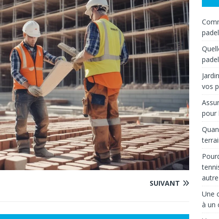
Comme
padel
Quell
padel
Jardi
vos p
Assur
pour 
Quand
terra
Pourq
tenni
autre
SUIVANT
Une c
à un 