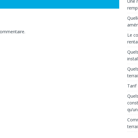
Une r
rempl
Quell
aména
commentaire.
Le co
renta
Quels
insta
Quels
terra
Tarif
Quels
const
qu’un
Comme
terra