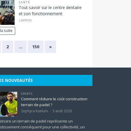
SANTÉ
Tout savoir sur le centre dentaire
et son fonctionnement
Laeticia
 la suite
2
…
150
»
ES NOUVEAUTÉS
SPORTS
Comment réduire le coût construction
terrain de padel ?
Zephyra Kaelum
3 août 2026
truire un terrain de padel représente un
stissement conséquent pour une collectivité, un