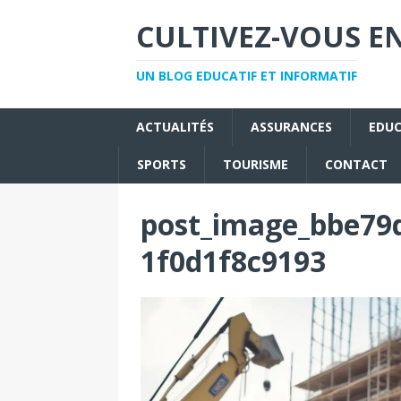
CULTIVEZ-VOUS EN
UN BLOG EDUCATIF ET INFORMATIF
ACTUALITÉS
ASSURANCES
EDU
SPORTS
TOURISME
CONTACT
post_image_bbe79d
1f0d1f8c9193