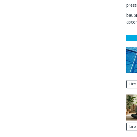
prest
baup
ascen
Lire
Lire