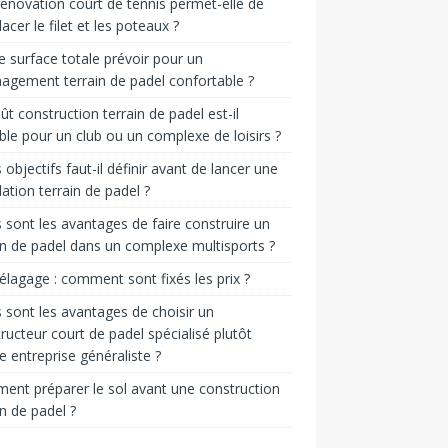
énovation court de tennis permet-elle de
acer le filet et les poteaux ?
e surface totale prévoir pour un
gement terrain de padel confortable ?
ût construction terrain de padel est-il
ble pour un club ou un complexe de loisirs ?
 objectifs faut-il définir avant de lancer une
llation terrain de padel ?
 sont les avantages de faire construire un
in de padel dans un complexe multisports ?
 élagage : comment sont fixés les prix ?
 sont les avantages de choisir un
ructeur court de padel spécialisé plutôt
e entreprise généraliste ?
nt préparer le sol avant une construction
in de padel ?