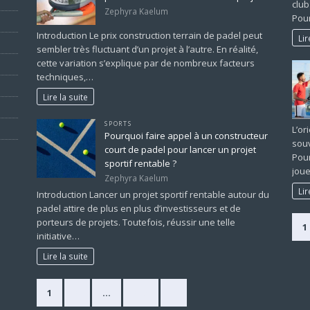
club
Zephyra Kaelum
Pour
Introduction Le prix construction terrain de padel peut
Lir
sembler très fluctuant d’un projet à l’autre. En réalité,
cette variation s’explique par de nombreux facteurs
techniques,…
Lire la suite
SPORTS
L’or
Pourquoi faire appel à un constructeur
souv
court de padel pour lancer un projet
Pour
sportif rentable ?
joue
Zephyra Kaelum
Lir
Introduction Lancer un projet sportif rentable autour du
padel attire de plus en plus d’investisseurs et de
porteurs de projets. Toutefois, réussir une telle
1
initiative…
Lire la suite
1
2
…
225
»