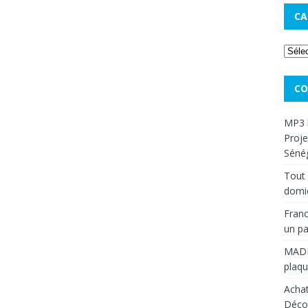
CA
CO
MP3 
Proje
Sénég
Tout 
domic
Franc
un pa
MAD
plaqu
Achat
Décou