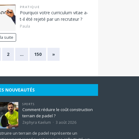
PRATIQUE
Pourquoi votre curriculum vitae a-
t-il été rejeté par un recruteur ?
Paula
 la suite
2
…
150
»
ES NOUVEAUTÉS
SPORTS
Comment réduire le coût construction
terrain de padel ?
Zephyra Kaelum
3 août 2026
truire un terrain de padel représente un