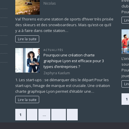
inve
Nicolas
club
Pour
Val Thorens est une station de sports d’hiver très prisée
Lir
des skieurs et des snowboardeurs. Mais qu’est-ce qu’il
y a à faire dans cette station…
Lire la suite
ACTUALITÉS
Pourquoi une création charte
L’or
graphique Lyon est efficace pour 3
souv
types d’entreprises ?
Pour
Zephyra Kaelum
joue
1. Les start-ups : se démarquer dès le départ Pour les
Lir
start-ups, l’image de marque est cruciale. Une création
charte graphique Lyon permet d’établir une…
1
Lire la suite
1
2
…
225
»