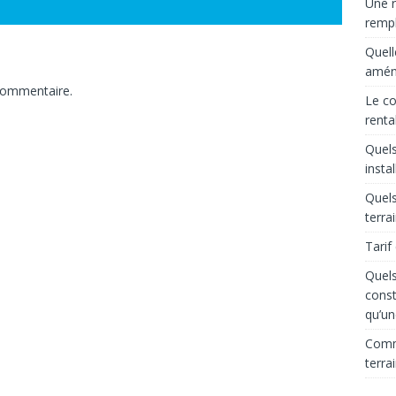
Une r
rempl
Quell
aména
commentaire.
Le co
renta
Quels
insta
Quels
terra
Tarif
Quels
const
qu’un
Comme
terra