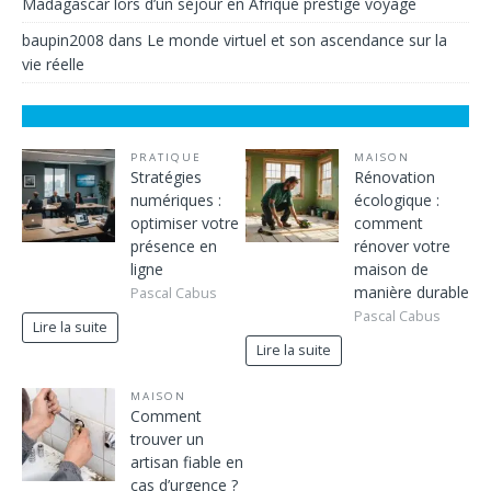
Madagascar lors d’un séjour en Afrique prestige voyage
baupin2008
dans
Le monde virtuel et son ascendance sur la
vie réelle
PRATIQUE
MAISON
Stratégies
Rénovation
numériques :
écologique :
optimiser votre
comment
présence en
rénover votre
ligne
maison de
manière durable
Pascal Cabus
Pascal Cabus
Lire la suite
Lire la suite
MAISON
Comment
trouver un
artisan fiable en
cas d’urgence ?