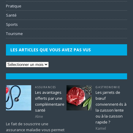
Pratique
Santé
Sports
Tourisme
LES ARTICLES QUE VOUS AVEZ PAS VUS
ASSURANCES
GASTRONOMIE
Les avantages
Les jarrets de
offerts par une
bœuf
complémentaire
conviennent-ils à
santé
la cuisson lente
ou à la cuisson
Aline
rapide ?
Le fait de souscrire une
Kamel
assurance maladie vous permet