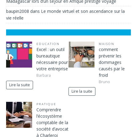
Madagascar lors d’un séjour en Afrique prestige voyage
baupin2008
dans
Le monde virtuel et son ascendance sur la
vie réelle
EDUCATION
MAISON
Excel : un outil
comment
bureautique
prévenir les
nécessaire pour
dommages
votre entreprise
causés par le
froid
Barbara
Bruno
Lire la suite
Lire la suite
PRATIQUE
Comprendre
l’écosystème
comptable de la
société d’avocat
à Charleroi