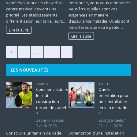
santé évoluent et le choix d’un
entreprise, vous vous demandez
centre medical devient une
peut-être quelles sont vos
priorité. Les établissements
exigences en matière
diffèrent selon leur taille, leurs…
d’assurance maladie. Quels sont
les critères que votre petite…
Lire la suite
Lire la suite
1
2
…
225
»
LES NOUVEAUTÉS
SPORTS
SPORTS
Comment réduire
Quelle
le coût
orientation pour
construction
une installation
terrain de padel
terrain de padel
?
?
Zephyra Kaelum
Zephyra Kaelum
3 août 2026
31 juillet 2026
Construire un terrain de padel
L’orientation d’une installation