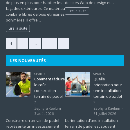
de plus en plus pour habiller les
de sites Web de design et…
façades extérieures. Ce matériau
Lire la suite
combine fibres de bois et résines
polymères. Il offre…
Lire la suite
1
2
…
225
»
LES NOUVEAUTÉS
SPORTS
SPORTS
Comment réduire
Quelle
le coût
orientation pour
construction
une installation
terrain de padel
terrain de padel
?
?
Zephyra Kaelum
Zephyra Kaelum
3 août 2026
31 juillet 2026
Construire un terrain de padel
L’orientation d’une installation
représente un investissement
terrain de padel est souvent