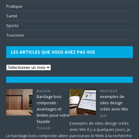
Pratique
Santé
Sports
Tourisme
LES ARTICLES QUE VOUS AVEZ PAS VUS
MAISON
PRATIQUE
Bardage bois
exemples de
composite :
sites design
avantages et
créés avec Wix
limites pour votre
Joel
façade
Exemples de sites design créés
Povoski
avec Wix Il y a quelques jours, je
Le bardage bois composite attire
parcourais le Web à la recherche