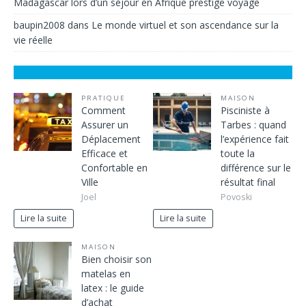
Madagascar lors d’un séjour en Afrique prestige voyage
baupin2008
dans
Le monde virtuel et son ascendance sur la
vie réelle
PRATIQUE
MAISON
Comment
Pisciniste à
Assurer un
Tarbes : quand
Déplacement
l’expérience fait
Efficace et
toute la
Confortable en
différence sur le
Ville
résultat final
Joel
Povoski
Lire la suite
Lire la suite
MAISON
Bien choisir son
matelas en
latex : le guide
d’achat