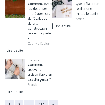
Comment éviter
Quel délai pour
les dépenses
résilier une
imprévues lors
mutuelle santé
de l’évaluation
Amine
du prix
Lire la suite
construction
terrain de padel
?
Zephyra Kaelum
Lire la suite
MAISON
Comment
trouver un
artisan fiable en
cas d’urgence ?
Franck
Lire la suite
1
2
…
150
»