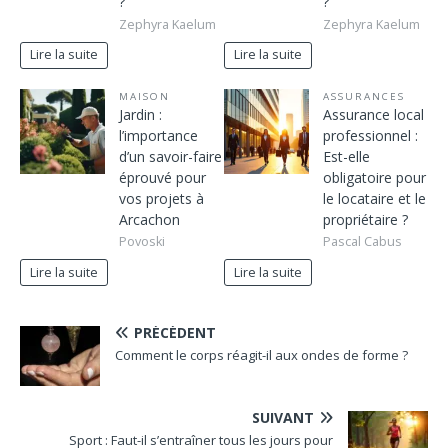
?
?
Zephyra Kaelum
Zephyra Kaelum
Lire la suite
Lire la suite
MAISON
ASSURANCES
Jardin :
Assurance local
l’importance
professionnel :
d’un savoir-faire
Est-elle
éprouvé pour
obligatoire pour
vos projets à
le locataire et le
Arcachon
propriétaire ?
Povoski
Pascal Cabus
Lire la suite
Lire la suite
PRÉCÉDENT
Comment le corps réagit-il aux ondes de forme ?
SUIVANT
Sport : Faut-il s’entraîner tous les jours pour