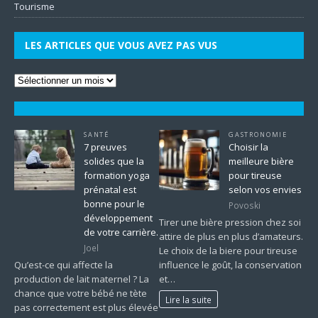
Tourisme
LES ARTICLES QUE VOUS AVEZ PAS VUS
SANTÉ
GASTRONOMIE
7 preuves
Choisir la
solides que la
meilleure bière
formation yoga
pour tireuse
prénatal est
selon vos envies
bonne pour le
Povoski
développement
Tirer une bière pression chez soi
de votre carrière.
attire de plus en plus d’amateurs.
Joel
Le choix de la biere pour tireuse
Qu’est-ce qui affecte la
influence le goût, la conservation
production de lait maternel ? La
et…
chance que votre bébé ne tète
Lire la suite
pas correctement est plus élevée