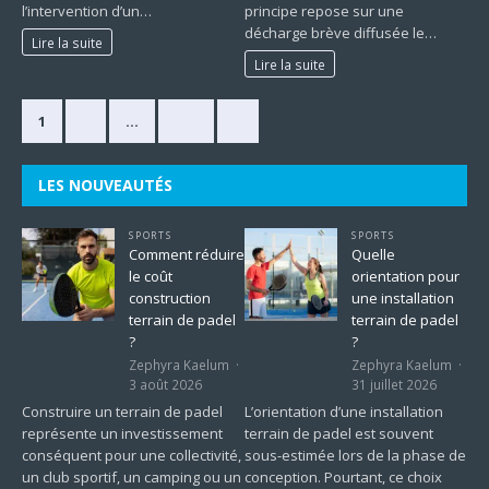
l’intervention d’un…
principe repose sur une
décharge brève diffusée le…
Lire la suite
Lire la suite
1
2
…
225
»
LES NOUVEAUTÉS
SPORTS
SPORTS
Comment réduire
Quelle
le coût
orientation pour
construction
une installation
terrain de padel
terrain de padel
?
?
Zephyra Kaelum
Zephyra Kaelum
3 août 2026
31 juillet 2026
Construire un terrain de padel
L’orientation d’une installation
représente un investissement
terrain de padel est souvent
conséquent pour une collectivité,
sous-estimée lors de la phase de
un club sportif, un camping ou un
conception. Pourtant, ce choix