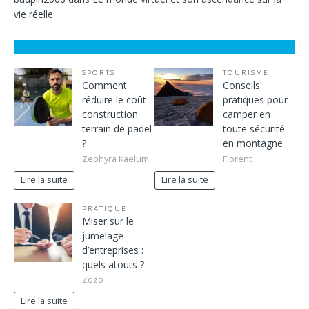
vie réelle
SPORTS
TOURISME
Comment
Conseils
réduire le coût
pratiques pour
construction
camper en
terrain de padel
toute sécurité
?
en montagne
Zephyra Kaelum
Florent
Lire la suite
Lire la suite
PRATIQUE
Miser sur le
jumelage
d’entreprises :
quels atouts ?
Zozo
Lire la suite