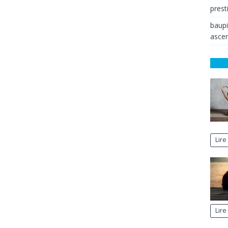
prest
baup
ascen
Lire
Lire