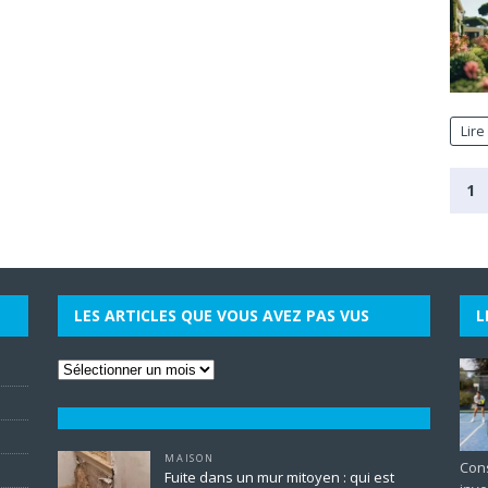
Lire
1
LES ARTICLES QUE VOUS AVEZ PAS VUS
L
MAISON
Cons
Fuite dans un mur mitoyen : qui est