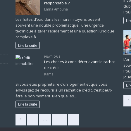
inve
responsable ?
club
Emna Amouna
Pour
Les fuites d’eau dans les murs mitoyens posent
Lir
souvent une double problématique : une urgence
technique à gérer rapidement et une question juridique
complexe à…
Lire la suite
PRATIQUE
L’or
Les choses à considérer avant le rachat
souv
de crédit
Pour
Kamel
joue
Si vous êtes propriétaire d’un logement et que vous
Lir
envisagez de recourir à un rachat de crédit, c’est peut-
être le bon moment. Bien que les…
1
Lire la suite
1
2
…
225
»