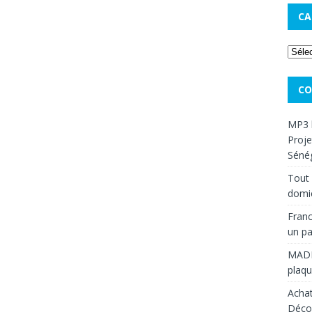
CA
CO
MP3 
Proje
Sénég
Tout 
domic
Franc
un pa
MAD
plaqu
Achat
Décou