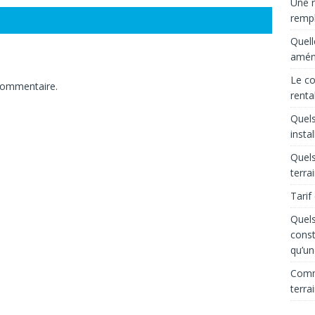
Une r
rempl
Quell
aména
Le co
commentaire.
renta
Quels
insta
Quels
terra
Tarif
Quels
const
qu’un
Comme
terra