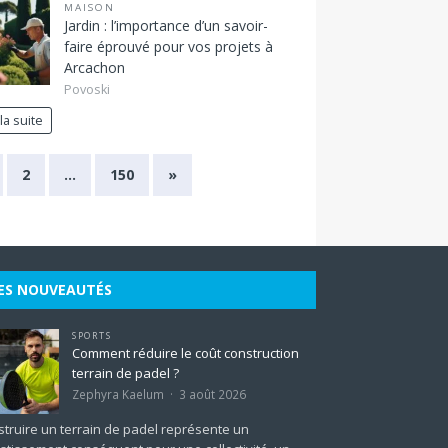
MAISON
Jardin : l’importance d’un savoir-
faire éprouvé pour vos projets à
Arcachon
Povoski
 la suite
2
…
150
»
ES NOUVEAUTÉS
SPORTS
Comment réduire le coût construction
terrain de padel ?
Zephyra Kaelum
3 août 2026
truire un terrain de padel représente un