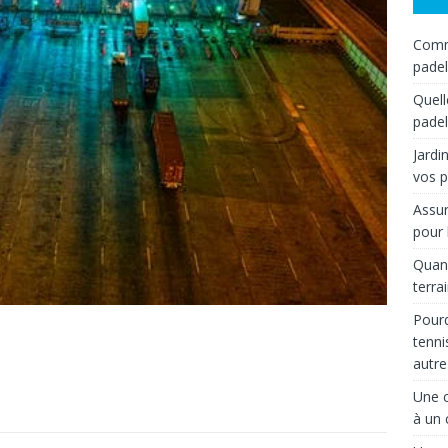
Comme
padel
Quell
padel
Jardi
vos p
Assur
pour 
Quand
terra
Pourq
tenni
autre
Une c
à un 