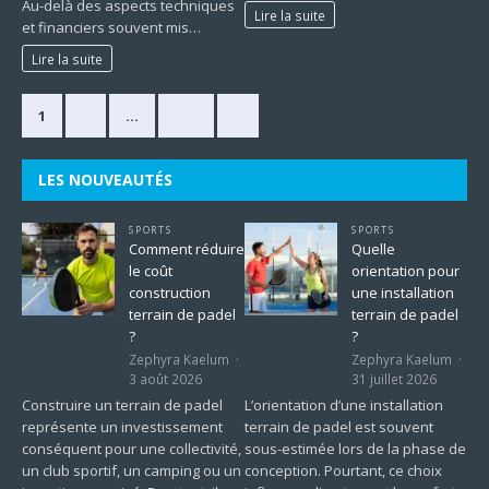
Au-delà des aspects techniques
Lire la suite
et financiers souvent mis…
Lire la suite
1
2
…
225
»
LES NOUVEAUTÉS
SPORTS
SPORTS
Comment réduire
Quelle
le coût
orientation pour
construction
une installation
terrain de padel
terrain de padel
?
?
Zephyra Kaelum
Zephyra Kaelum
3 août 2026
31 juillet 2026
Construire un terrain de padel
L’orientation d’une installation
représente un investissement
terrain de padel est souvent
conséquent pour une collectivité,
sous-estimée lors de la phase de
un club sportif, un camping ou un
conception. Pourtant, ce choix