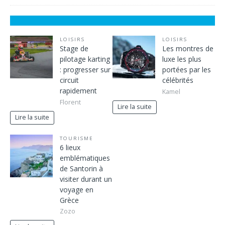
LOISIRS
LOISIRS
Stage de
Les montres de
pilotage karting
luxe les plus
: progresser sur
portées par les
circuit
célébrités
rapidement
Kamel
Florent
Lire la suite
Lire la suite
TOURISME
6 lieux
emblématiques
de Santorin à
visiter durant un
voyage en
Grèce
Zozo