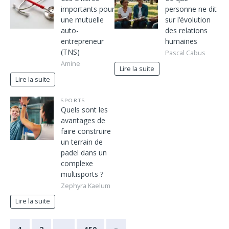
importants pour
personne ne dit
une mutuelle
sur l’évolution
auto-
des relations
entrepreneur
humaines
(TNS)
Pascal Cabus
Amine
Lire la suite
Lire la suite
SPORTS
Quels sont les
avantages de
faire construire
un terrain de
padel dans un
complexe
multisports ?
Zephyra Kaelum
Lire la suite