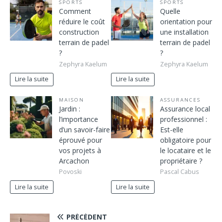
SPORTS
SPORTS
Comment
Quelle
réduire le coût
orientation pour
construction
une installation
terrain de padel
terrain de padel
?
?
Zephyra Kaelum
Zephyra Kaelum
Lire la suite
Lire la suite
MAISON
ASSURANCES
Jardin :
Assurance local
l’importance
professionnel :
d’un savoir-faire
Est-elle
éprouvé pour
obligatoire pour
vos projets à
le locataire et le
Arcachon
propriétaire ?
Povoski
Pascal Cabus
Lire la suite
Lire la suite
PRÉCÉDENT