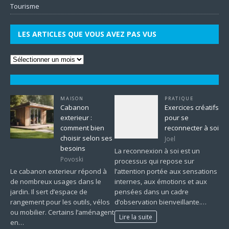
Tourisme
LES ARTICLES QUE VOUS AVEZ PAS VUS
MAISON
PRATIQUE
Cabanon
Exercices créatifs
exterieur :
pour se
comment bien
reconnecter à soi
choisir selon ses
Joel
besoins
La reconnexion à soi est un
Povoski
processus qui repose sur
Le cabanon exterieur répond à
l’attention portée aux sensations
de nombreux usages dans le
internes, aux émotions et aux
jardin. Il sert d’espace de
pensées dans un cadre
rangement pour les outils, vélos
d’observation bienveillante.…
ou mobilier. Certains l’aménagent
Lire la suite
en…