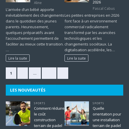
2026
Aline
Pascal Cabus
L’arrivée d’un bébé apporte
inévitablement des changements
Les petites entreprises en 2026
dans le quotidien des jeunes
font face à un environnement
parents. Heureusement,
commercial radicalement
quelques préparatifs avant
transformé par les avancées
l’accouchement permettent de
technologiques et les
faciliter au mieux cette transition.
changements sociétaux. La
…
digitalisation accélérée, les…
Lire la suite
Lire la suite
1
2
…
225
»
LES NOUVEAUTÉS
SPORTS
SPORTS
Comment réduire
Quelle
le coût
orientation pour
construction
une installation
terrain de padel
terrain de padel