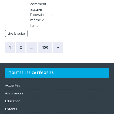
comment
assurer
l’opération soi-
même ?
Kamel
Lire la suite
1
2
…
150
»
TOUTES LES CATÉGORIES
Actualités
Assurances
Education
Enfants