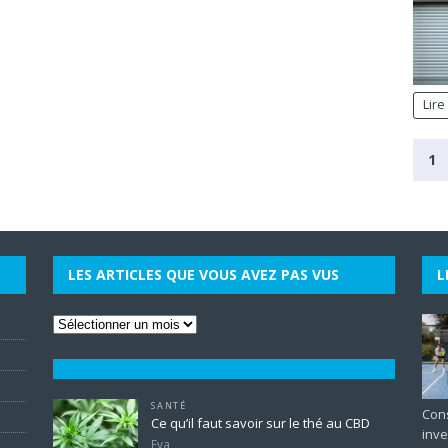
Lire
1
LES ARTICLES QUE VOUS AVEZ PAS VUS
L
SANTÉ
Cons
Ce qu’il faut savoir sur le thé au CBD
inve
Eva