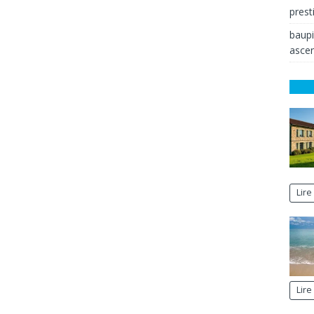
prest
baup
ascen
Lire
Lire