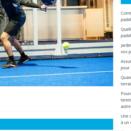
Comme
padel
Quell
padel
Jardi
vos p
Assur
pour 
Quand
terra
Pourq
tenni
autre
Une c
à un 