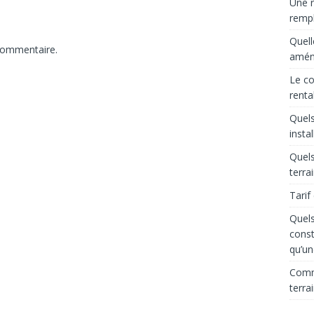
Une r
rempl
Quell
commentaire.
aména
Le co
renta
Quels
insta
Quels
terra
Tarif
Quels
const
qu’un
Comme
terra