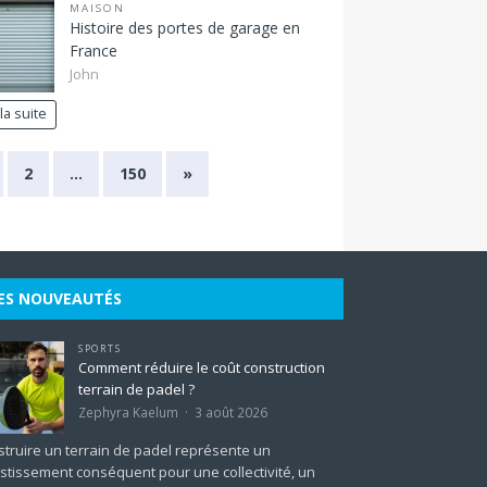
MAISON
Histoire des portes de garage en
France
John
 la suite
2
…
150
»
ES NOUVEAUTÉS
SPORTS
Comment réduire le coût construction
terrain de padel ?
Zephyra Kaelum
3 août 2026
truire un terrain de padel représente un
stissement conséquent pour une collectivité, un