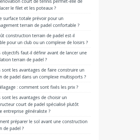
énovation court de tennis permet-elle de
acer le filet et les poteaux ?
e surface totale prévoir pour un
gement terrain de padel confortable ?
ût construction terrain de padel est-il
ble pour un club ou un complexe de loisirs ?
 objectifs faut-il définir avant de lancer une
llation terrain de padel ?
 sont les avantages de faire construire un
in de padel dans un complexe multisports ?
 élagage : comment sont fixés les prix ?
 sont les avantages de choisir un
ructeur court de padel spécialisé plutôt
e entreprise généraliste ?
nt préparer le sol avant une construction
in de padel ?