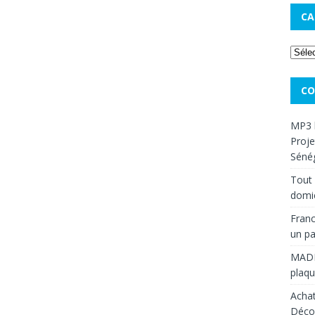
CA
CO
MP3 
Proje
Sénég
Tout 
domic
Franc
un pa
MAD
plaqu
Achat
Décou