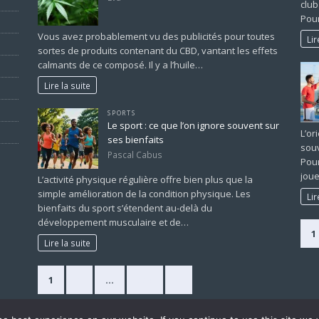
club
Pour
Vous avez probablement vu des publicités pour toutes
Lir
sortes de produits contenant du CBD, vantant les effets
calmants de ce composé. Il y a l’huile…
Lire la suite
SPORTS
Le sport : ce que l’on ignore souvent sur
L’or
ses bienfaits
souv
Pascal Cabus
Pour
joue
L’activité physique régulière offre bien plus que la
simple amélioration de la condition physique. Les
Lir
bienfaits du sport s’étendent au-delà du
développement musculaire et de…
1
Lire la suite
1
2
…
225
»